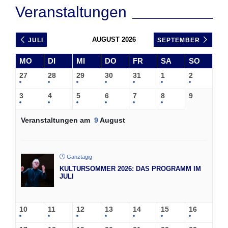
Veranstaltungen
AUGUST 2026
JULI
SEPTEMBER
MO
DI
MI
DO
FR
SA
SO
27
28
29
30
31
1
2
3
4
5
6
7
8
9
Veranstaltungen am
9
August
Ganztägig
KULTURSOMMER 2026: DAS PROGRAMM IM
JULI
10
11
12
13
14
15
16