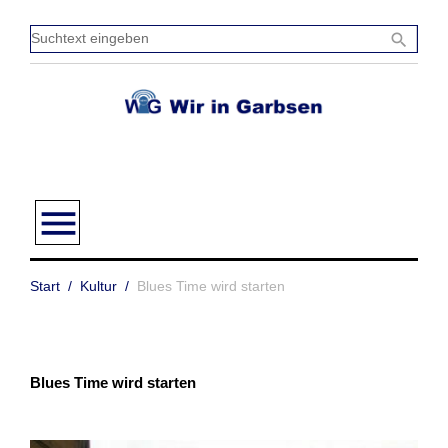
Zum
Inhalt
Sucht
search
springen
einge
menu
Start
/
Kultur
/
Blues Time wird starten
Blues Time wird starten