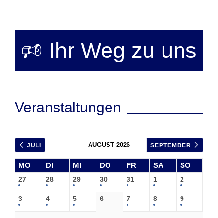
🕫 Ihr Weg zu uns
Veranstaltungen
AUGUST 2026
JULI
SEPTEMBER
MO
DI
MI
DO
FR
SA
SO
27
28
29
30
31
1
2
3
4
5
6
7
8
9