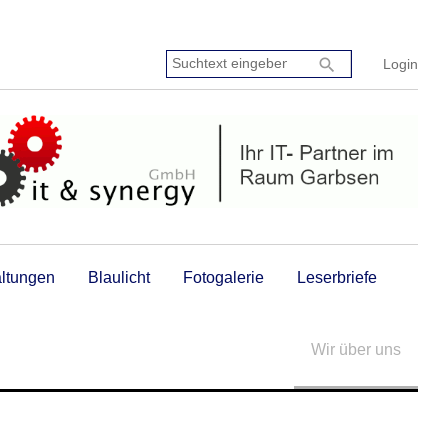
Suchtext
search
Login
eingeben:
altungen
Blaulicht
Fotogalerie
Leserbriefe
Wir über uns