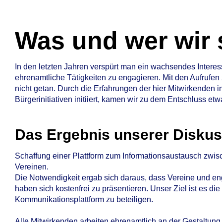
Was
Was und wer wir 
und
In den letzten Jahren verspürt man ein wachsendes Interess
ehrenamtliche Tätigkeiten zu engagieren. Mit den Aufrufen z
wer
nicht getan. Durch die Erfahrungen der hier Mitwirkenden
Bürgerinitiativen initiiert, kamen wir zu dem Entschluss etw
wir
Das Ergebnis unserer Disku
sind
Schaffung einer Plattform zum Informationsaustausch zwis
Vereinen.
Die Notwendigkeit ergab sich daraus, dass Vereine und e
haben sich kostenfrei zu präsentieren. Unser Ziel ist es di
Kommunikationsplattform zu beteiligen.
Alle Mitwirkenden arbeiten ehrenamtlich an der Gestaltung.