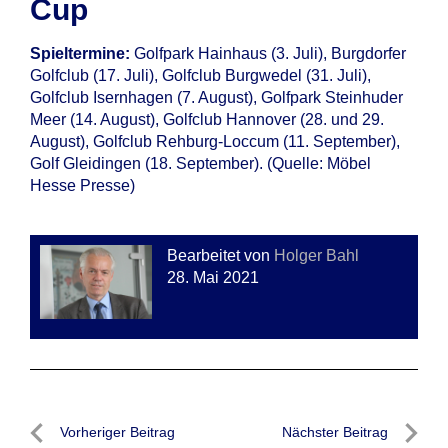
Cup
Spieltermine:
Golfpark Hainhaus (3. Juli), Burgdorfer
Golfclub (17. Juli), Golfclub Burgwedel (31. Juli),
Golfclub Isernhagen (7. August), Golfpark Steinhuder
Meer (14. August), Golfclub Hannover (28. und 29.
August), Golfclub Rehburg-Loccum (11. September),
Golf Gleidingen (18. September). (Quelle: Möbel
Hesse Presse)
Bearbeitet von
Holger Bahl
28. Mai 2021
Beitragsnavigation
Vorheriger Beitrag
Nächster Beitrag