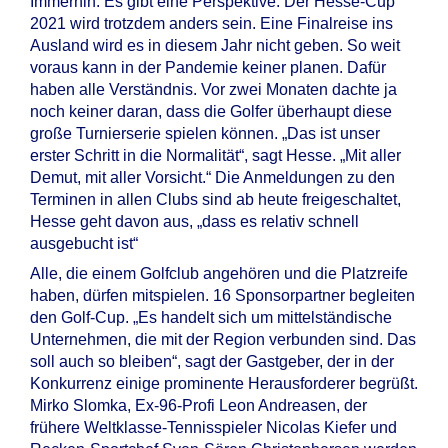
Immerhin: Es gibt eine Perspektive. Der Hesse-Cup
2021 wird trotzdem anders sein. Eine Finalreise ins
Ausland wird es in diesem Jahr nicht geben. So weit
voraus kann in der Pandemie keiner planen. Dafür
haben alle Verständnis. Vor zwei Monaten dachte ja
noch keiner daran, dass die Golfer überhaupt diese
große Turnierserie spielen können. „Das ist unser
erster Schritt in die Normalität“, sagt Hesse. „Mit aller
Demut, mit aller Vorsicht.“ Die Anmeldungen zu den
Terminen in allen Clubs sind ab heute freigeschaltet,
Hesse geht davon aus, „dass es relativ schnell
ausgebucht ist“
Alle, die einem Golfclub angehören und die Platzreife
haben, dürfen mitspielen. 16 Sponsorpartner begleiten
den Golf-Cup. „Es handelt sich um mittelständische
Unternehmen, die mit der Region verbunden sind. Das
soll auch so bleiben“, sagt der Gastgeber, der in der
Konkurrenz einige prominente Herausforderer begrüßt.
Mirko Slomka, Ex-96-Profi Leon Andreasen, der
frühere Weltklasse-Tennisspieler Nicolas Kiefer und