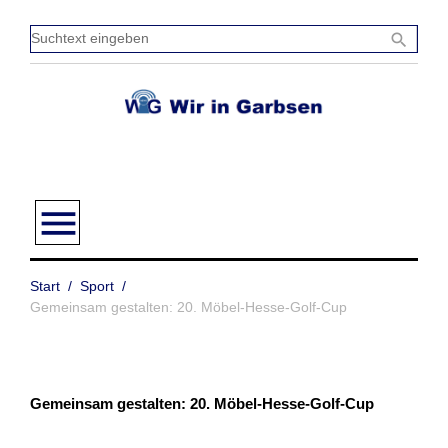
Zum
Inhalt
Sucht
search
springen
einge
menu
Start
/
Sport
/
Gemeinsam gestalten: 20. Möbel-Hesse-Golf-Cup
Gemeinsam gestalten: 20. Möbel-Hesse-Golf-Cup