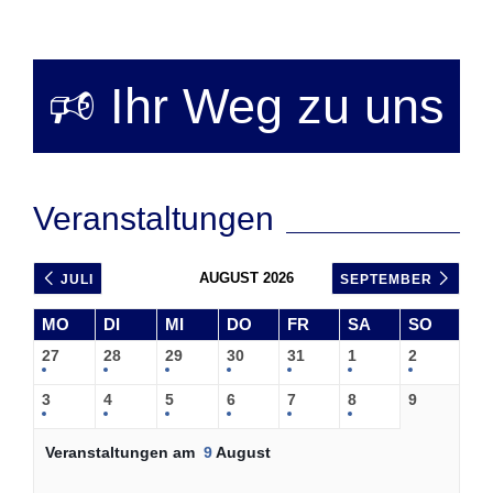
Vorheriger
Nächste
Beitrag
Beitrag
🕫 Ihr Weg zu uns
Veranstaltungen
AUGUST 2026
JULI
SEPTEMBER
MO
DI
MI
DO
FR
SA
SO
27
28
29
30
31
1
2
3
4
5
6
7
8
9
Veranstaltungen am
9
August