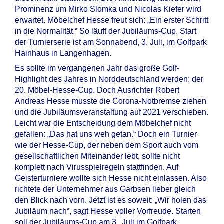
Prominenz um Mirko Slomka und Nicolas Kiefer wird
erwartet. Möbelchef Hesse freut sich: „Ein erster Schritt
in die Normalität.“ So läuft der Jubiläums-Cup. Start
der Turnierserie ist am Sonnabend, 3. Juli, im Golfpark
Hainhaus in Langenhagen.
Es sollte im vergangenen Jahr das große Golf-
Highlight des Jahres in Norddeutschland werden: der
20. Möbel-Hesse-Cup. Doch Ausrichter Robert
Andreas Hesse musste die Corona-Notbremse ziehen
und die Jubiläumsveranstaltung auf 2021 verschieben.
Leicht war die Entscheidung dem Möbelchef nicht
gefallen: „Das hat uns weh getan.“ Doch ein Turnier
wie der Hesse-Cup, der neben dem Sport auch vom
gesellschaftlichen Miteinander lebt, sollte nicht
komplett nach Virusspielregeln stattfinden. Auf
Geisterturniere wollte sich Hesse nicht einlassen. Also
richtete der Unternehmer aus Garbsen lieber gleich
den Blick nach vorn. Jetzt ist es soweit: „Wir holen das
Jubiläum nach“, sagt Hesse voller Vorfreude. Starten
soll der Jubiläums-Cup am 3. Juli im Golfpark