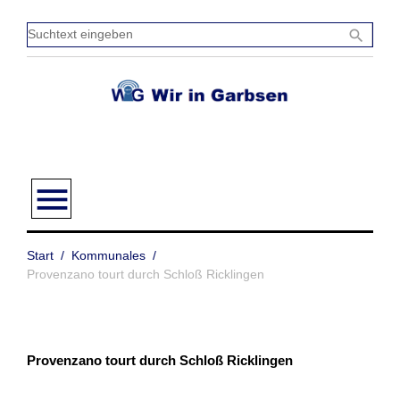
Zum
Inhalt
Sucht
search
springen
einge
menu
Start
/
Kommunales
/
Provenzano tourt durch Schloß Ricklingen
Provenzano tourt durch Schloß Ricklingen