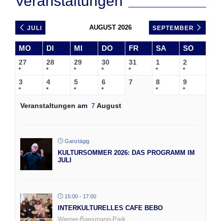
Veranstaltungen
AUGUST 2026
JULI
SEPTEMBER
MO
DI
MI
DO
FR
SA
SO
27
28
29
30
31
1
2
3
4
5
6
7
8
9
Veranstaltungen am
7
August
Ganztägig
KULTURSOMMER 2026: DAS PROGRAMM IM
JULI
15:00 - 17:00
INTERKULTURELLES CAFE BEBO
Werner-Baesmann-Park