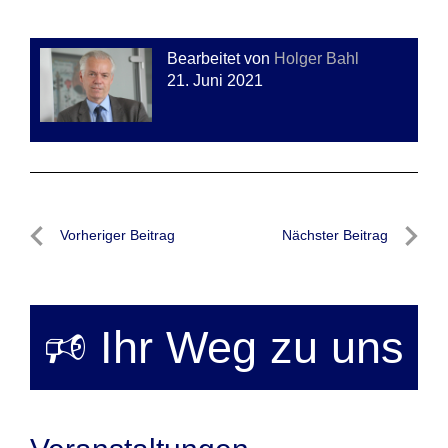
Bearbeitet von
Holger Bahl
21. Juni 2021
Beitragsnavigation
Vorheriger Beitrag
Nächster Beitrag
Vorheriger
Nächste
Beitrag
Beitrag
🕫 Ihr Weg zu uns