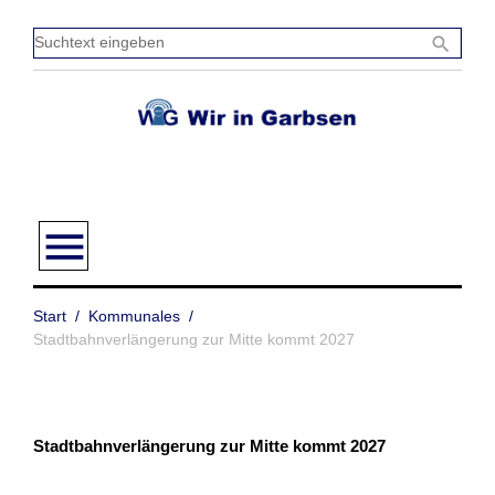
Zum
Inhalt
Sucht
search
springen
einge
menu
Start
/
Kommunales
/
Stadtbahnverlängerung zur Mitte kommt 2027
Stadtbahnverlängerung zur Mitte kommt 2027