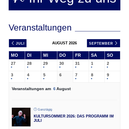
Veranstaltungen
AUGUST 2026
JULI
SEPTEMBER
MO
DI
MI
DO
FR
SA
SO
27
28
29
30
31
1
2
3
4
5
6
7
8
9
Veranstaltungen am
6
August
Ganztägig
KULTURSOMMER 2026: DAS PROGRAMM IM
JULI