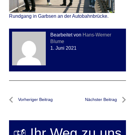
Rundgang in Garbsen an der Autobahnbrücke.
Bearbeitet von
Hans-Werner
Blume
1. Juni 2021
Beitragsnavigation
Vorheriger Beitrag
Nächster Beitrag
Vorheriger
Nächste
Beitrag
Beitrag
🕫 Ihr Weg zu uns