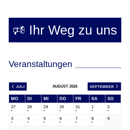
🕫 Ihr Weg zu uns
Veranstaltungen
AUGUST 2026
JULI
SEPTEMBER
MO
DI
MI
DO
FR
SA
SO
27
28
29
30
31
1
2
3
4
5
6
7
8
9