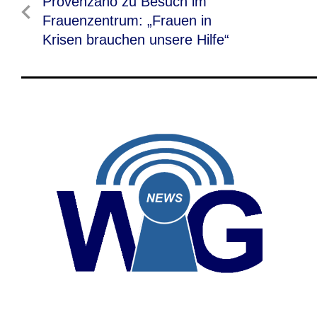
Vorheriger
Provenzano zu Besuch im
Beitrag
Frauenzentrum: „Frauen in
Krisen brauchen unsere Hilfe“