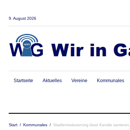
Zum
Inhalt
springen
9. August 2026
Startseite
Aktuelles
Vereine
Kommunales
Start
/
Kommunales
/
Stadtentwässerung lässt Kanäle sanieren,