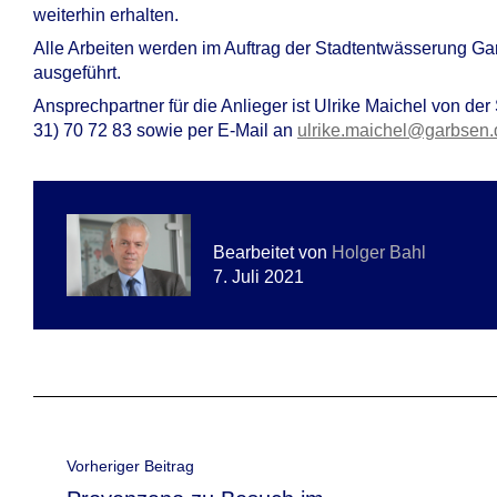
weiterhin erhalten.
Alle Arbeiten werden im Auftrag der Stadtentwässerung G
ausgeführt.
Ansprechpartner für die Anlieger ist Ulrike Maichel von de
31) 70 72 83 sowie per E-Mail an
ulrike.maichel@garbsen.
Bearbeitet von
Holger Bahl
7. Juli 2021
Beitragsnavigation
Vorheriger Beitrag