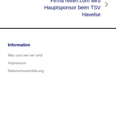
Nächster
Firma reifen.com wird
Beitrag
Hauptsponsor beim TSV
Havelse
Information
Was und wer wir sind
Impressum
Datenschutzerklärung