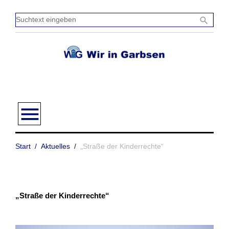
Zum
Inhalt
Sucht
search
springen
einge
menu
Start
/
Aktuelles
/
„Straße der Kinderrechte“
„Straße der Kinderrechte“