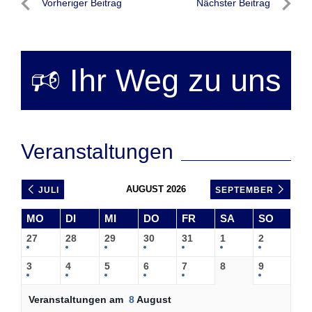
Beitragsnavigation
Vorheriger Beitrag
Nächster Beitrag
Vorheriger
Nächste
Beitrag
Beitrag
🕫 Ihr Weg zu uns
Veranstaltungen
AUGUST 2026
JULI
SEPTEMBER
MO
DI
MI
DO
FR
SA
SO
27
28
29
30
31
1
2
3
4
5
6
7
8
9
Veranstaltungen am
8
August