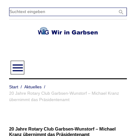
Zum
Inhalt
Sucht
search
springen
einge
menu
Start
/
Aktuelles
/
20 Jahre Rotary Club Garbsen-Wunstorf – Michael Kranz
übernimmt das Präsidentenamt
20 Jahre Rotary Club Garbsen-Wunstorf – Michael
Kranz übernimmt das Präsidentenamt