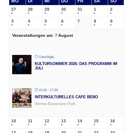
MO
DI
MI
DO
FR
SA
SO
27
28
29
30
31
1
2
3
4
5
6
7
8
9
Veranstaltungen am
7
August
Ganztägig
KULTURSOMMER 2026: DAS PROGRAMM IM
JULI
15:00 - 17:00
INTERKULTURELLES CAFE BEBO
Werner-Baesmann-Park
10
11
12
13
14
15
16
17
18
19
20
21
22
23