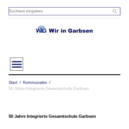
Zum
Inhalt
Sucht
search
springen
einge
menu
Start
/
Kommunales
/
50 Jahre Integrierte Gesamtschule Garbsen
50 Jahre Integrierte Gesamtschule Garbsen