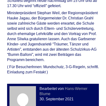
Schulfest beginnt heute nachmittag um 15 Uhr und ab
17.30 Uhr wird “offiziell” gefeiert.
Ministerpräsident Stephan Weil, der Regionspräsident
Hauke Jagau, der Bürgermeister Dr. Christian Grahl
sowie zahlreiche Gäste werden erwartet, die Schule
selbst wird sich durch Eltern- und Schülervertretung,
durch ehemalige Lehrkräfte und den Vortrag von Prof.
Anne Sliwka gratulieren lassen. Auch das Garbsener
KInder- und Jugendvarieté “Träumer, Tänzer und
Artisten”, entstanden aus der ältesten Schulzirkus-AG
“Bumm Balloni”, wird mit zwei Beiträgen das
Programm bereichern.
( Für BesucherInnen: Mundschutz, 3-G-Regeln, schriftl.
Einladung zum Festakt )
Bearbeitet von
Hans-Werner
Blume
30. September 2021