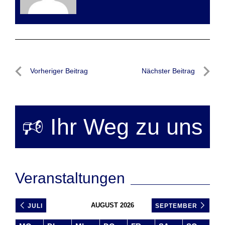
Beitragsnavigation
Vorheriger Beitrag
Nächster Beitrag
Vorheriger
Nächste
Beitrag
Beitrag
🕫 Ihr Weg zu uns
Veranstaltungen
AUGUST 2026
JULI
SEPTEMBER