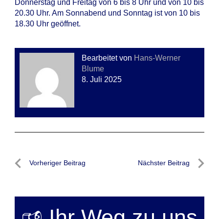
Donnerstag und Freitag von 6 bis 8 Uhr und von 10 bis
20.30 Uhr. Am Sonnabend und Sonntag ist von 10 bis
18.30 Uhr geöffnet.
Bearbeitet von
Hans-Werner
Blume
8. Juli 2025
Beitragsnavigation
Vorheriger Beitrag
Nächster Beitrag
Vorheriger
Nächste
Beitrag
Beitrag
🕫 Ihr Weg zu uns