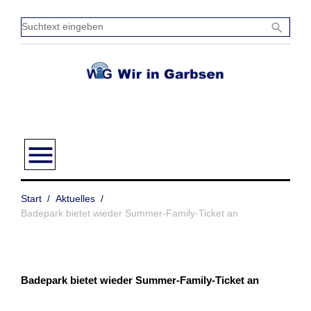
Zum
Inhalt
Sucht
search
springen
einge
menu
Start
/
Aktuelles
/
Badepark bietet wieder Summer-Family-Ticket an
Badepark bietet wieder Summer-Family-Ticket an