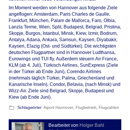
Im Moment werden von Hannover aus folgende Ziele
angeflogen: Amsterdam, Paris Charles de Gaulle,
Frankfurt, München, Palam de Mallorca, Faro, Olbia,
Lanzla Terme, Wien, Split, Budapest, Belgrad, Pristina,
Skopje, Burgos, Istanbul, Minsk, Kiew, Izmir, Bodrum,
Antalya, Adana, Ankara, Samsun, Kayseri, Diyabakir,
Kayseri, Elazig (Ost- und Südtürkei). Die wichtigsten
deutschen Flugpartner sind in Hannover Ludthansa,
Eurowings und TUI fly. Außerdem steuern Air France,
KLM (ab 4. Juli), Türkisch Airlines, SunExpress (Ziele
in der Türkei ab Ende Juni), Corendo Airlines
(mehrmals täglich Türkei, Palma, Griechenland und
Kanarische Inseln), Condor, Belavia, (nach Minsk) und
Wizz-Air. Ziele sind Belgrad, Skopje, Budapest und
Kiew (ab Ende Juni).
folder_open
Schlagwörter:
Aiport Hannover
,
Flugbetrieb
,
Flugzahlen
Bearbeitet von
Holger Bahl