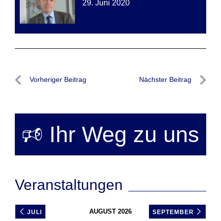
29. Juni 2020
Beitragsnavigation
Vorheriger Beitrag
Nächster Beitrag
Vorheriger
Nächste
Beitrag
Beitrag
🕫 Ihr Weg zu uns
Veranstaltungen
AUGUST 2026
JULI
SEPTEMBER