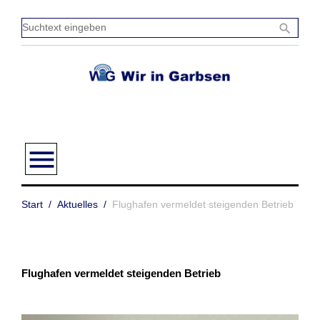
Zum
Inhalt
Sucht
search
springen
einge
menu
Start
/
Aktuelles
/
Flughafen vermeldet steigenden Betrieb
Flughafen vermeldet steigenden Betrieb