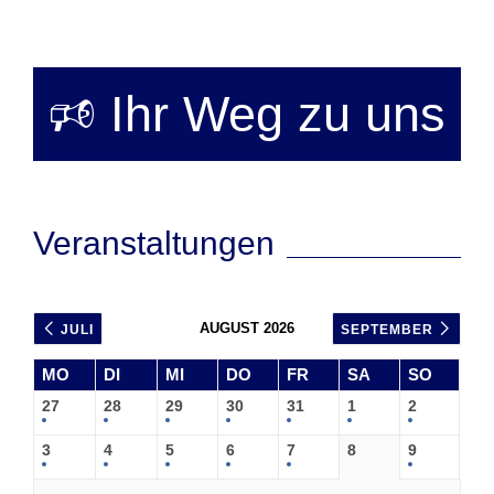
🕫 Ihr Weg zu uns
Veranstaltungen
AUGUST 2026
JULI
SEPTEMBER
MO
DI
MI
DO
FR
SA
SO
27
28
29
30
31
1
2
3
4
5
6
7
8
9