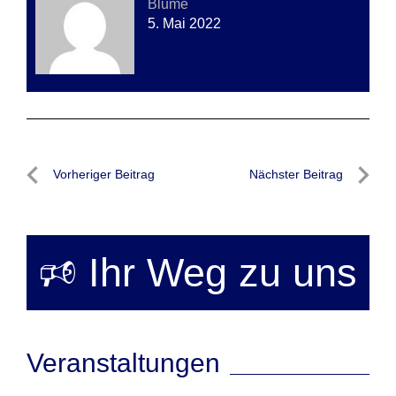
Blume
5. Mai 2022
Beitragsnavigation
Vorheriger Beitrag
Nächster Beitrag
Vorheriger
Nächste
Beitrag
Beitrag
🕫 Ihr Weg zu uns
Veranstaltungen