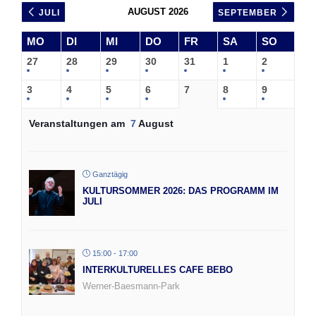
AUGUST 2026
JULI
SEPTEMBER
MO
DI
MI
DO
FR
SA
SO
27
28
29
30
31
1
2
3
4
5
6
7
8
9
Veranstaltungen am
7
August
Ganztägig
KULTURSOMMER 2026: DAS PROGRAMM IM
JULI
15:00 - 17:00
INTERKULTURELLES CAFE BEBO
Werner-Baesmann-Park