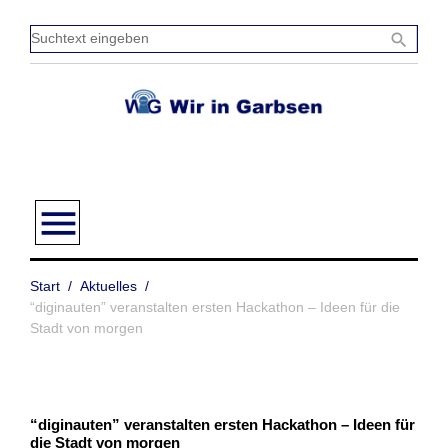
Zum
Inhalt
Sucht
search
springen
einge
menu
Start
/
Aktuelles
/
“diginauten” veranstalten ersten Hackathon – Ideen für die
Stadt von morgen
“diginauten” veranstalten ersten Hackathon – Ideen für
die Stadt von morgen