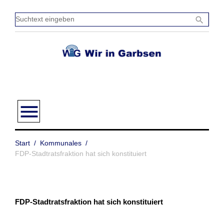
Zum
Inhalt
Sucht
search
springen
einge
menu
Start
/
Kommunales
/
FDP-Stadtratsfraktion hat sich konstituiert
FDP-Stadtratsfraktion hat sich konstituiert