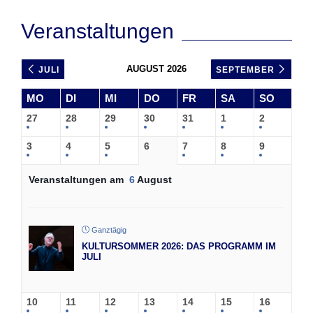
Veranstaltungen
AUGUST 2026
JULI
SEPTEMBER
MO
DI
MI
DO
FR
SA
SO
27
28
29
30
31
1
2
3
4
5
6
7
8
9
Veranstaltungen am
6
August
Ganztägig
KULTURSOMMER 2026: DAS PROGRAMM IM
JULI
10
11
12
13
14
15
16