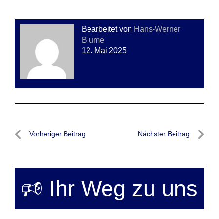
Bearbeitet von
Hans-Werner
Blume
12. Mai 2025
Beitragsnavigation
Vorheriger Beitrag
Nächster Beitrag
Vorheriger
Nächste
Beitrag
Beitrag
🕫 Ihr Weg zu uns