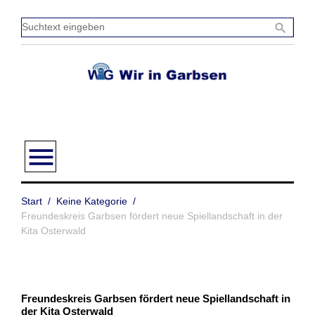
Zum
Inhalt
Sucht
search
springen
einge
menu
Start
/
Keine Kategorie
/
Freundeskreis Garbsen fördert neue Spiellandschaft in der
Kita Osterwald
Freundeskreis Garbsen fördert neue Spiellandschaft in
der Kita Osterwald