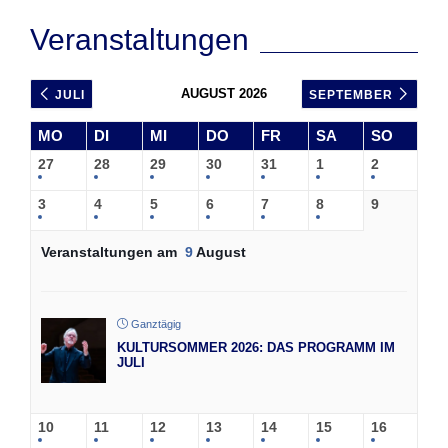
Veranstaltungen
AUGUST 2026
JULI
SEPTEMBER
MO
DI
MI
DO
FR
SA
SO
27
28
29
30
31
1
2
3
4
5
6
7
8
9
Veranstaltungen am
9
August
Ganztägig
KULTURSOMMER 2026: DAS PROGRAMM IM
JULI
10
11
12
13
14
15
16