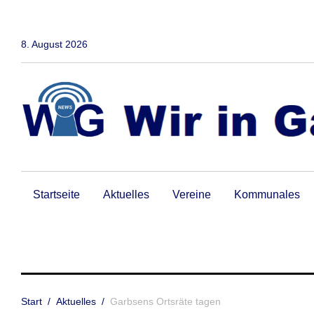
Zum
Inhalt
springen
8. August 2026
Startseite
Aktuelles
Vereine
Kommunales
Start
/
Aktuelles
/
Garbsens Ortsräte tagen