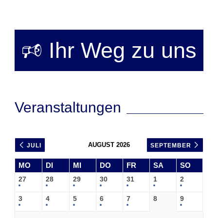
🕫 Ihr Weg zu uns
Veranstaltungen
AUGUST 2026
JULI
SEPTEMBER
MO
DI
MI
DO
FR
SA
SO
27
28
29
30
31
1
2
3
4
5
6
7
8
9