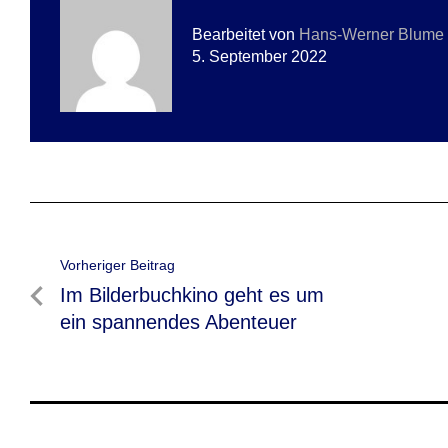
Bearbeitet von
Hans-Werner Blume
5. September 2022
Beitragsnavigation
Vorheriger Beitrag
Vorheriger
Im Bilderbuchkino geht es um
Beitrag
ein spannendes Abenteuer