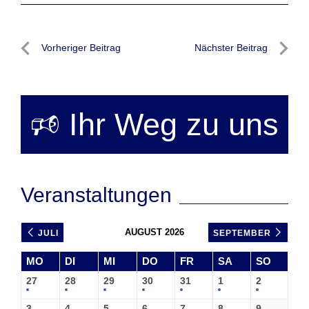
Beitragsnavigation
Vorheriger Beitrag
Nächster Beitrag
Vorheriger
Nächste
Beitrag
Beitrag
🕫 Ihr Weg zu uns
Veranstaltungen
AUGUST 2026
JULI
SEPTEMBER
MO
DI
MI
DO
FR
SA
SO
27
28
29
30
31
1
2
3
4
5
6
7
8
9