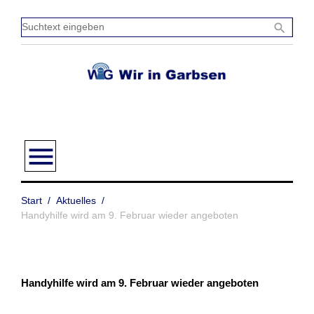
Zum
Inhalt
Sucht
search
springen
einge
menu
Start
/
Aktuelles
/
Handyhilfe wird am 9. Februar wieder angeboten
Handyhilfe wird am 9. Februar wieder angeboten