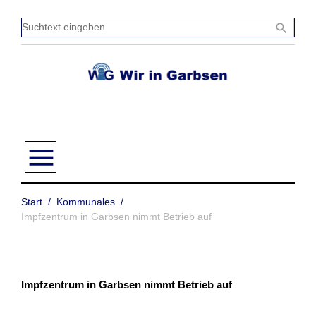
Zum
Inhalt
Sucht
search
springen
einge
menu
Start
/
Kommunales
/
Impfzentrum in Garbsen nimmt Betrieb auf
Impfzentrum in Garbsen nimmt Betrieb auf