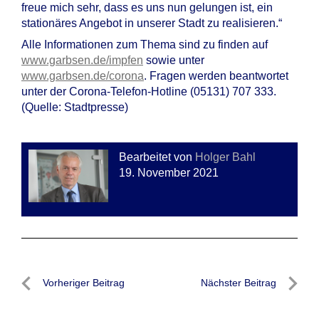
freue mich sehr, dass es uns nun gelungen ist, ein
stationäres Angebot in unserer Stadt zu realisieren.“
Alle Informationen zum Thema sind zu finden auf
www.garbsen.de/impfen
sowie unter
www.garbsen.de/corona
. Fragen werden beantwortet
unter der Corona-Telefon-Hotline (05131) 707 333.
(Quelle: Stadtpresse)
Bearbeitet von
Holger Bahl
19. November 2021
Beitragsnavigation
Vorheriger Beitrag
Nächster Beitrag
Vorheriger
Nächste
Beitrag
Beitrag