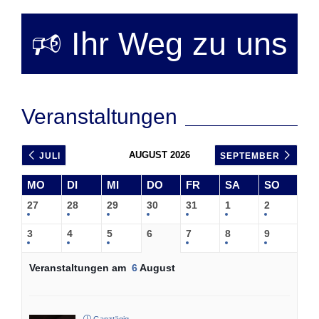
🕫 Ihr Weg zu uns
Veranstaltungen
AUGUST 2026
JULI
SEPTEMBER
MO
DI
MI
DO
FR
SA
SO
27
28
29
30
31
1
2
3
4
5
6
7
8
9
Veranstaltungen am
6
August
Ganztägig