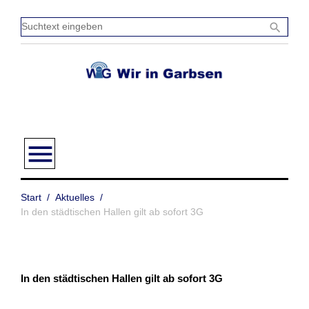
Zum
Inhalt
Sucht
search
springen
einge
menu
Start
/
Aktuelles
/
In den städtischen Hallen gilt ab sofort 3G
In den städtischen Hallen gilt ab sofort 3G