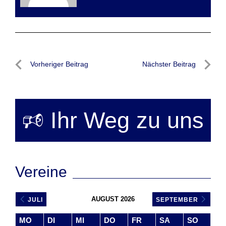
Beitragsnavigation
Vorheriger Beitrag
Nächster Beitrag
Vorheriger
Nächste
Beitrag
Beitrag
🕫 Ihr Weg zu uns
Vereine
AUGUST 2026
JULI
SEPTEMBER
MO
DI
MI
DO
FR
SA
SO