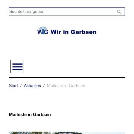
Zum
Inhalt
Sucht
search
springen
einge
menu
Start
/
Aktuelles
/
Maifeste in Garbsen
Maifeste in Garbsen