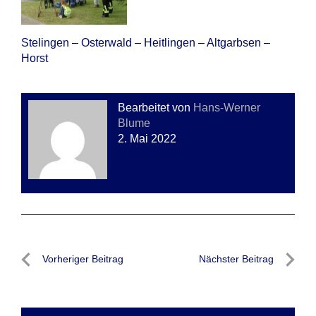
Stelingen – Osterwald – Heitlingen – Altgarbsen –
Horst
Bearbeitet von
Hans-Werner
Blume
2. Mai 2022
Beitragsnavigation
Vorheriger Beitrag
Nächster Beitrag
Vorheriger
Nächste
Beitrag
Beitrag