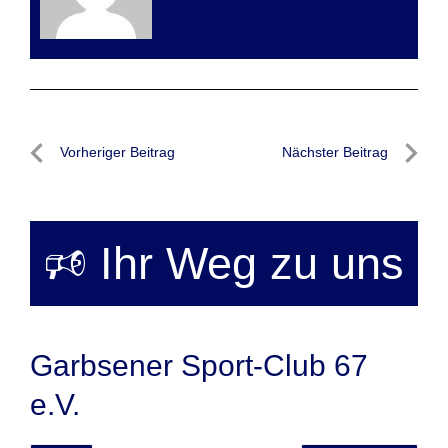
Beitragsnavigation
Vorheriger Beitrag
Nächster Beitrag
Vorheriger
Nächste
Beitrag
Beitrag
🕫 Ihr Weg zu uns
Garbsener Sport-Club 67
e.V.