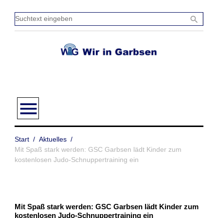
Zum
Inhalt
Sucht
search
springen
einge
menu
Start
/
Aktuelles
/
Mit Spaß stark werden: GSC Garbsen lädt Kinder zum
kostenlosen Judo-Schnuppertraining ein
Mit Spaß stark werden: GSC Garbsen lädt Kinder zum
kostenlosen Judo-Schnuppertraining ein