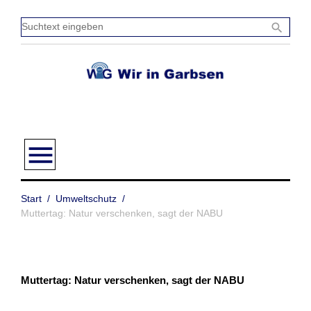
Zum
Inhalt
Sucht
search
springen
einge
menu
Start
/
Umweltschutz
/
Muttertag: Natur verschenken, sagt der NABU
Muttertag: Natur verschenken, sagt der NABU