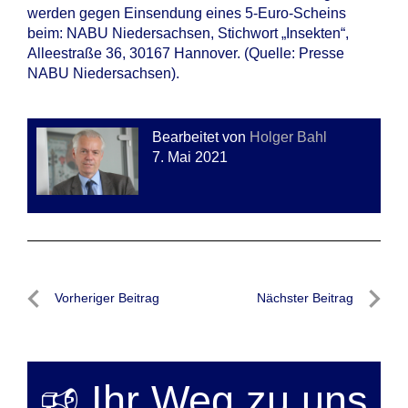
werden gegen Einsendung eines 5-Euro-Scheins
beim: NABU Niedersachsen, Stichwort „Insekten“,
Alleestraße 36, 30167 Hannover. (Quelle: Presse
NABU Niedersachsen).
Bearbeitet von
Holger Bahl
7. Mai 2021
Beitragsnavigation
Vorheriger Beitrag
Nächster Beitrag
Vorheriger
Nächste
Beitrag
Beitrag
🕫 Ihr Weg zu uns