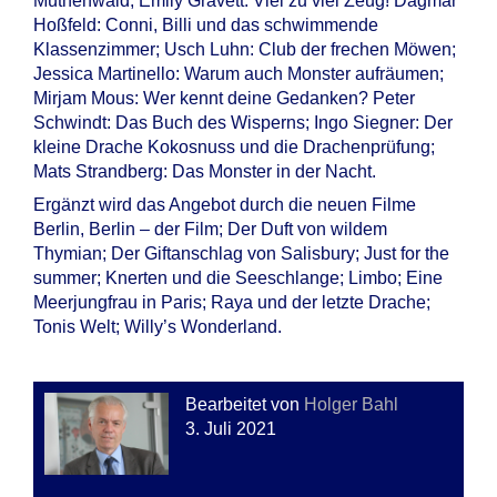
Müthenwald; Emily Gravett: Viel zu viel Zeug! Dagmar
Hoßfeld: Conni, Billi und das schwimmende
Klassenzimmer; Usch Luhn: Club der frechen Möwen;
Jessica Martinello: Warum auch Monster aufräumen;
Mirjam Mous: Wer kennt deine Gedanken? Peter
Schwindt: Das Buch des Wisperns; Ingo Siegner: Der
kleine Drache Kokosnuss und die Drachenprüfung;
Mats Strandberg: Das Monster in der Nacht.
Ergänzt wird das Angebot durch die neuen Filme
Berlin, Berlin – der Film; Der Duft von wildem
Thymian; Der Giftanschlag von Salisbury; Just for the
summer; Knerten und die Seeschlange; Limbo; Eine
Meerjungfrau in Paris; Raya und der letzte Drache;
Tonis Welt; Willy’s Wonderland.
Bearbeitet von
Holger Bahl
3. Juli 2021