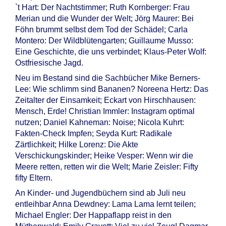
`t Hart: Der Nachtstimmer; Ruth Kornberger: Frau
Merian und die Wunder der Welt; Jörg Maurer: Bei
Föhn brummt selbst dem Tod der Schädel; Carla
Montero: Der Wildblütengarten; Guillaume Musso:
Eine Geschichte, die uns verbindet; Klaus-Peter Wolf:
Ostfriesische Jagd.
Neu im Bestand sind die Sachbücher Mike Berners-
Lee: Wie schlimm sind Bananen? Noreena Hertz: Das
Zeitalter der Einsamkeit; Eckart von Hirschhausen:
Mensch, Erde! Christian Immler: Instagram optimal
nutzen; Daniel Kahneman: Noise; Nicola Kuhrt:
Fakten-Check Impfen; Seyda Kurt: Radikale
Zärtlichkeit; Hilke Lorenz: Die Akte
Verschickungskinder; Heike Vesper: Wenn wir die
Meere retten, retten wir die Welt; Marie Zeisler: Fifty
fifty Eltern.
An Kinder- und Jugendbüchern sind ab Juli neu
entleihbar Anna Dewdney: Lama Lama lernt teilen;
Michael Engler: Der Happaflapp reist in den