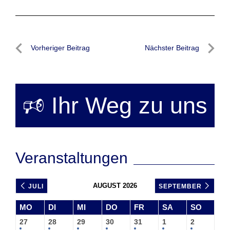
Beitragsnavigation
Vorheriger Beitrag
Nächster Beitrag
Vorheriger
Nächste
Beitrag
Beitrag
🕫 Ihr Weg zu uns
Veranstaltungen
AUGUST 2026
JULI
SEPTEMBER
MO
DI
MI
DO
FR
SA
SO
27
28
29
30
31
1
2