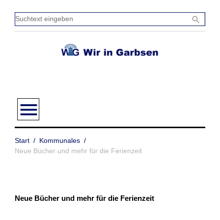
Zum
Inhalt
Sucht
search
springen
einge
menu
Start
/
Kommunales
/
Neue Bücher und mehr für die Ferienzeit
Neue Bücher und mehr für die Ferienzeit