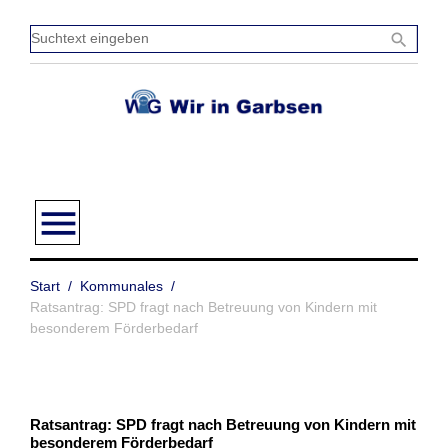
Zum
Inhalt
Sucht
search
springen
einge
menu
Start
/
Kommunales
/
Ratsantrag: SPD fragt nach Betreuung von Kindern mit
besonderem Förderbedarf
Ratsantrag: SPD fragt nach Betreuung von Kindern mit
besonderem Förderbedarf