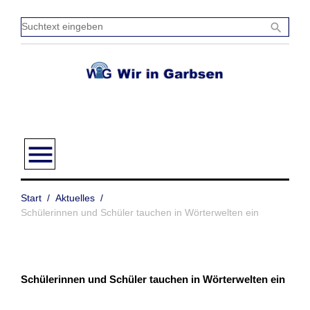
Zum
Inhalt
Sucht
search
springen
einge
menu
Start
/
Aktuelles
/
Schülerinnen und Schüler tauchen in Wörterwelten ein
Schülerinnen und Schüler tauchen in Wörterwelten ein