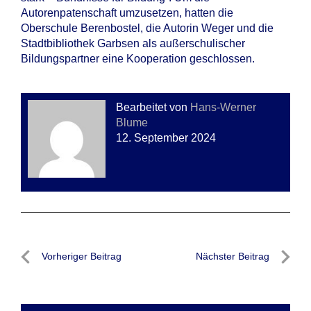
Autorenpatenschaft umzusetzen, hatten die
Oberschule Berenbostel, die Autorin Weger und die
Stadtbibliothek Garbsen als außerschulischer
Bildungspartner eine Kooperation geschlossen.
Bearbeitet von
Hans-Werner
Blume
12. September 2024
Beitragsnavigation
Vorheriger Beitrag
Nächster Beitrag
Vorheriger
Nächste
Beitrag
Beitrag