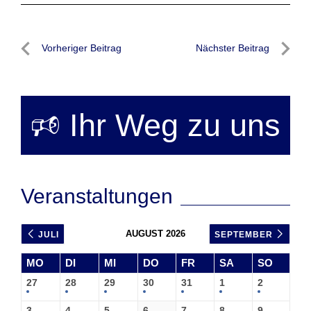
Beitragsnavigation
Vorheriger Beitrag
Nächster Beitrag
Vorheriger
Nächste
Beitrag
Beitrag
🕫 Ihr Weg zu uns
Veranstaltungen
AUGUST 2026
JULI
SEPTEMBER
MO
DI
MI
DO
FR
SA
SO
27
28
29
30
31
1
2
3
4
5
6
7
8
9