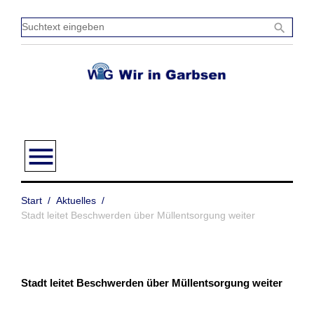
Zum
Inhalt
Sucht
search
springen
einge
menu
Start
/
Aktuelles
/
Stadt leitet Beschwerden über Müllentsorgung weiter
Stadt leitet Beschwerden über Müllentsorgung weiter