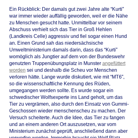
Ein Rückblick: Der damals gut zwei Jahre alte “Kurti”
war immer wieder auffällig geworden, weil er die Nähe
zu Menschen gesucht hatte. Unmittelbar vor seinem
Abschuss verhielt sich das Tier in Groß Hehlen
(Landkreis Celle) aggressiv und fiel sogar einen Hund
an. Einen Grund sah das niedersächsische
Umweltministerium damals darin, dass das “Kurti”
womöglich als Jungtier auf dem von der Bundeswehr
genutzten Truppenübungsplatz in Munster
angefüttert
worden
sei und deshalb die Scheu vor Menschen
verloren hätte. Lange wurde diskutiert, wie mit “MT6”,
so die wissenschaftliche Kennung des Rüden,
umgegangen werden sollte. Es wurde sogar ein
schwedischer Wolfsexperte ins Land geholt, um das
Tier zu vergrämen, also durch den Einsatz von Gummi-
Geschossen wieder menschenscheu zu machen. Der
Versuch scheiterte. Auch die Idee, das Tier zu fangen
und an einem anderen Ort auszusetzen, war vom
Ministerium zunächst geprüft, anschließend dann aber
verworfen worden. Immerhin braucht ein Wolf Platz –