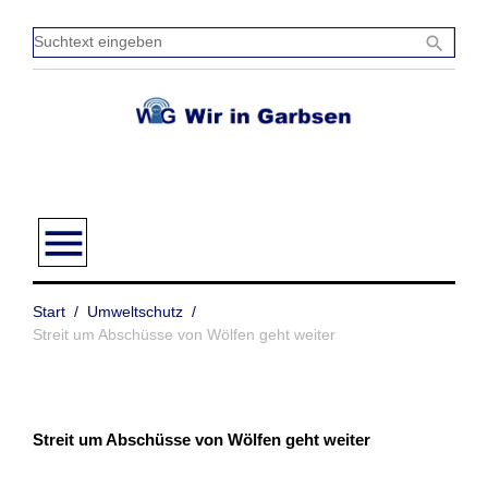
Zum
Inhalt
Sucht
search
springen
einge
menu
Start
/
Umweltschutz
/
Streit um Abschüsse von Wölfen geht weiter
Streit um Abschüsse von Wölfen geht weiter