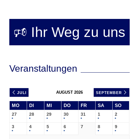
🕫 Ihr Weg zu uns
Veranstaltungen
AUGUST 2026
JULI
SEPTEMBER
MO
DI
MI
DO
FR
SA
SO
27
28
29
30
31
1
2
3
4
5
6
7
8
9