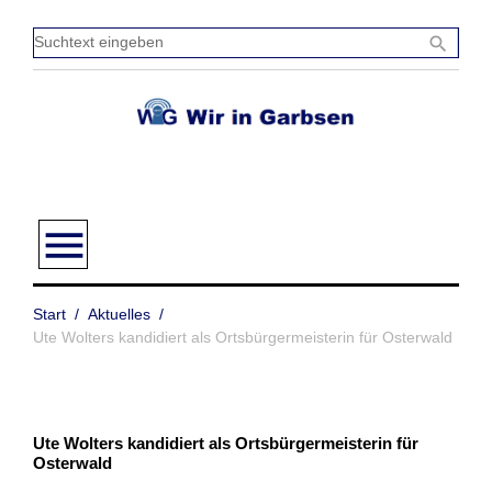
Zum
Inhalt
Sucht
search
springen
einge
menu
Start
/
Aktuelles
/
Ute Wolters kandidiert als Ortsbürgermeisterin für Osterwald
Ute Wolters kandidiert als Ortsbürgermeisterin für
Osterwald