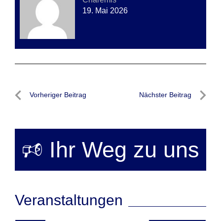
19. Mai 2026
Beitragsnavigation
Vorheriger Beitrag
Nächster Beitrag
Vorheriger
Nächste
Beitrag
Beitrag
🕫 Ihr Weg zu uns
Veranstaltungen