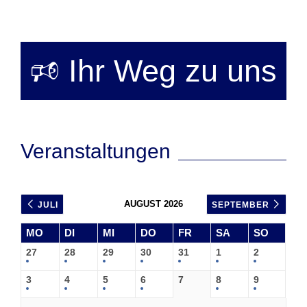
🕫 Ihr Weg zu uns
Veranstaltungen
AUGUST 2026
JULI
SEPTEMBER
MO
DI
MI
DO
FR
SA
SO
27
28
29
30
31
1
2
3
4
5
6
7
8
9