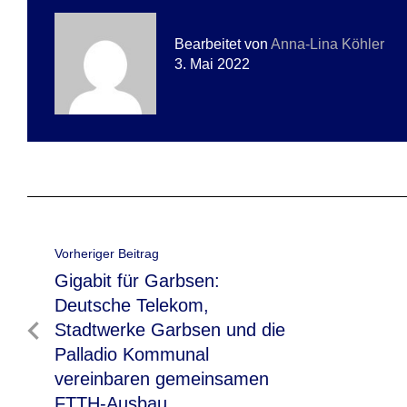
Bearbeitet von
Anna-Lina Köhler
3. Mai 2022
Beitragsnavigation
Vorheriger Beitrag
Vorheriger
Gigabit für Garbsen:
Beitrag
Deutsche Telekom,
Stadtwerke Garbsen und die
Palladio Kommunal
vereinbaren gemeinsamen
FTTH-Ausbau