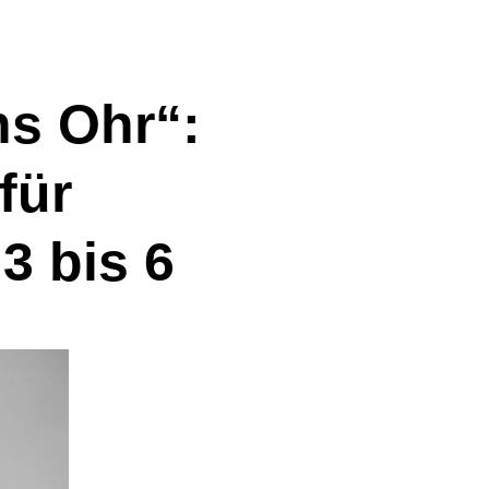
ns Ohr“:
für
3 bis 6