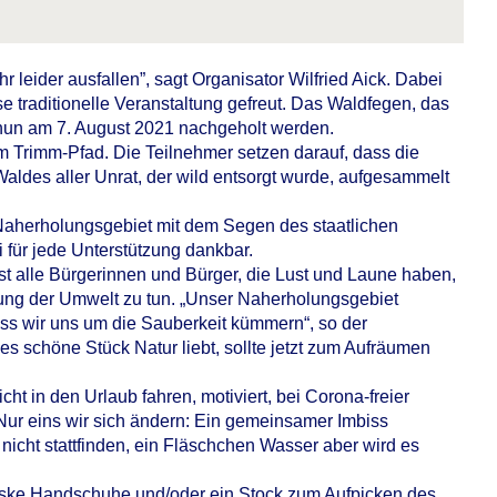
leider ausfallen”, sagt Organisator Wilfried Aick. Dabei
se traditionelle Veranstaltung gefreut. Das Waldfegen, das
 nun am 7. August 2021 nachgeholt werden.
m Trimm-Pfad. Die Teilnehmer setzen darauf, dass die
ldes aller Unrat, der wild entsorgt wurde, aufgesammelt
Naherholungsgebiet mit dem Segen des staatlichen
 für jede Unterstützung dankbar.
t alle Bürgerinnen und Bürger, die Lust und Laune haben,
tung der Umwelt zu tun. „Unser Naherholungsgebiet
ass wir uns um die Sauberkeit kümmern“, so der
es schöne Stück Natur liebt, sollte jetzt zum Aufräumen
icht in den Urlaub fahren, motiviert, bei Corona-freier
 Nur eins wir sich ändern: Ein gemeinsamer Imbiss
nicht stattfinden, ein Fläschchen Wasser aber wird es
aske Handschuhe und/oder ein Stock zum Aufpicken des