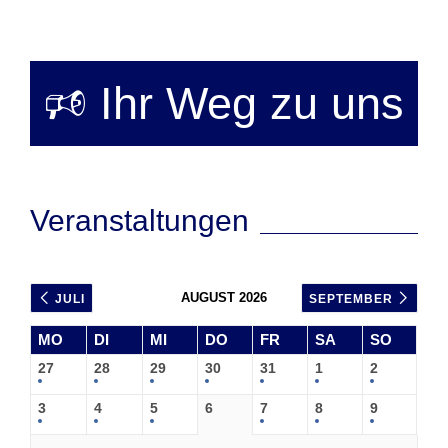
🕫 Ihr Weg zu uns
Veranstaltungen
AUGUST 2026
JULI
SEPTEMBER
MO
DI
MI
DO
FR
SA
SO
27
28
29
30
31
1
2
3
4
5
6
7
8
9