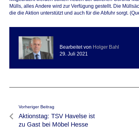
Mülls, alles Andere wird zur Verfügung gestellt. Die Müll
die die Aktion unterstützt und auch für die Abfuhr sorgt. (Q
Bearbeitet von
Holger Bahl
29. Juli 2021
Beitragsnavigation
Vorheriger Beitrag
Vorheriger
Aktionstag: TSV Havelse ist
Beitrag
zu Gast bei Möbel Hesse