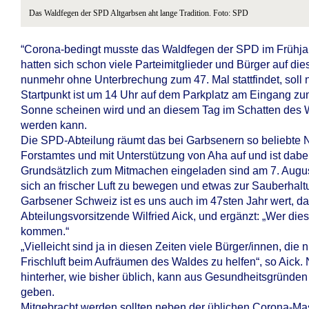
Das Waldfegen der SPD Altgarbsen aht lange Tradition. Foto: SPD
“Corona-bedingt musste das Waldfegen der SPD im Frühjahr 
hatten sich schon viele Parteimitglieder und Bürger auf die
nunmehr ohne Unterbrechung zum 47. Mal stattfindet, soll
Startpunkt ist um 14 Uhr auf dem Parkplatz am Eingang zu
Sonne scheinen wird und an diesem Tag im Schatten des Wa
werden kann.
Die SPD-Abteilung räumt das bei Garbsenern so beliebte 
Forstamtes und mit Unterstützung von Aha auf und ist dabei
Grundsätzlich zum Mitmachen eingeladen sind am 7. Augus
sich an frischer Luft zu bewegen und etwas zur Sauberhal
Garbsener Schweiz ist es uns auch im 47sten Jahr wert, d
Abteilungsvorsitzende Wilfried Aick, und ergänzt: „Wer dies
kommen.“
„Vielleicht sind ja in diesen Zeiten viele Bürger/innen, die n
Frischluft beim Aufräumen des Waldes zu helfen“, so Aick.
hinterher, wie bisher üblich, kann aus Gesundheitsgründen 
geben.
Mitgebracht werden sollten neben der üblichen Corona-M