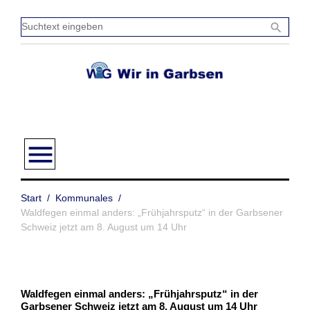
Zum
Inhalt
Sucht
search
springen
einge
menu
Start
/
Kommunales
/
Waldfegen einmal anders: „Frühjahrsputz“ in der Garbsener
Schweiz jetzt am 8. August um 14 Uhr
Waldfegen einmal anders: „Frühjahrsputz“ in der
Garbsener Schweiz jetzt am 8. August um 14 Uhr