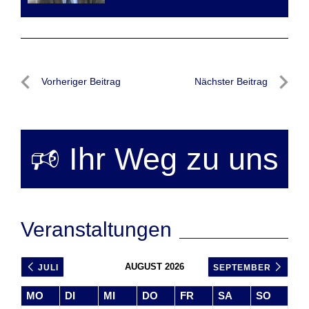
Beitragsnavigation
Vorheriger Beitrag
Nächster Beitrag
Vorheriger
Nächste
Beitrag
Beitrag
🕫 Ihr Weg zu uns
Veranstaltungen
AUGUST 2026
JULI
SEPTEMBER
MO
DI
MI
DO
FR
SA
SO