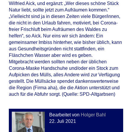
Wilfried Aick, und ergänzt: „Wer dieses schöne Stück
Natur liebt, sollte jetzt zum Aufräumen kommen.“
„Vielleicht sind ja in diesen Zeiten viele Bürger/innen,
die nicht in den Urlaub fahren, motiviert, bei Corona-
freier Frischluft beim Aufräumen des Waldes zu
helfen“, so Aick. Nur eins wir sich ändern: Ein
gemeinsamer Imbiss hinterher, wie bisher üblich, kann
aus Gesundheitsgründen nicht stattfinden, ein
Fläschchen Wasser aber wird es geben.
Mitgebracht werden sollten neben der üblichen
Corona-Maske Handschuhe und/oder ein Stock zum
Aufpicken des Mülls, alles Andere wird zur Verfügung
gestellt. Die Müllsäcke spendet dankenswerterweise
die Region (Firma aha), die die Aktion unterstützt und
auch für die Abfuhr sorgt. (Quelle: SPD-Altgarbsen)
Bearbeitet von
Holger Bahl
22. Juli 2021