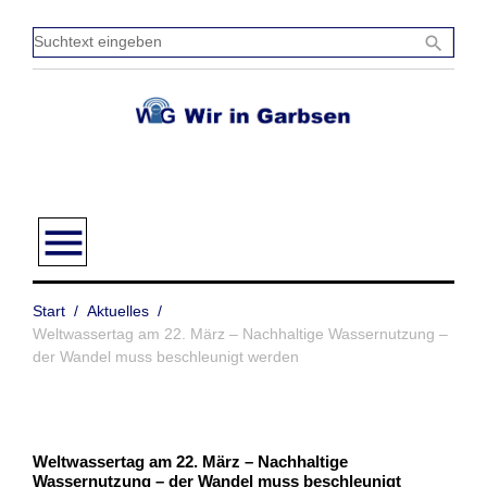
Zum
Inhalt
Sucht
search
springen
einge
menu
Start
/
Aktuelles
/
Weltwassertag am 22. März – Nachhaltige Wassernutzung –
der Wandel muss beschleunigt werden
Weltwassertag am 22. März – Nachhaltige
Wassernutzung – der Wandel muss beschleunigt