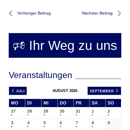
Beitragsnavigation
Vorheriger Beitrag
Nächster Beitrag
Vorheriger
Nächste
Beitrag
Beitrag
🕫 Ihr Weg zu uns
Veranstaltungen
AUGUST 2026
JULI
SEPTEMBER
MO
DI
MI
DO
FR
SA
SO
27
28
29
30
31
1
2
3
4
5
6
7
8
9