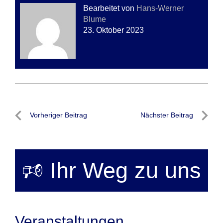
Bearbeitet von
Hans-Werner
Blume
23. Oktober 2023
Beitragsnavigation
Vorheriger Beitrag
Nächster Beitrag
Vorheriger
Nächste
Beitrag
Beitrag
🕫 Ihr Weg zu uns
Veranstaltungen