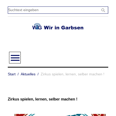
Zum
Inhalt
Sucht
search
springen
einge
menu
Start
/
Aktuelles
/
Zirkus spielen, lernen, selber machen !
Zirkus spielen, lernen, selber machen !