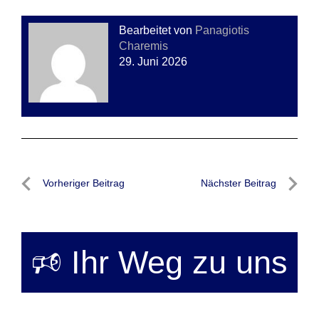
Bearbeitet von
Panagiotis
Charemis
29. Juni 2026
Beitragsnavigation
Vorheriger Beitrag
Nächster Beitrag
Vorheriger
Nächste
Beitrag
Beitrag
🕫 Ihr Weg zu uns