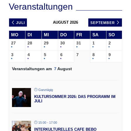
Veranstaltungen
AUGUST 2026
JULI
SEPTEMBER
MO
DI
MI
DO
FR
SA
SO
27
28
29
30
31
1
2
3
4
5
6
7
8
9
Veranstaltungen am
7
August
Ganztägig
KULTURSOMMER 2026: DAS PROGRAMM IM
JULI
15:00 - 17:00
INTERKULTURELLES CAFE BEBO