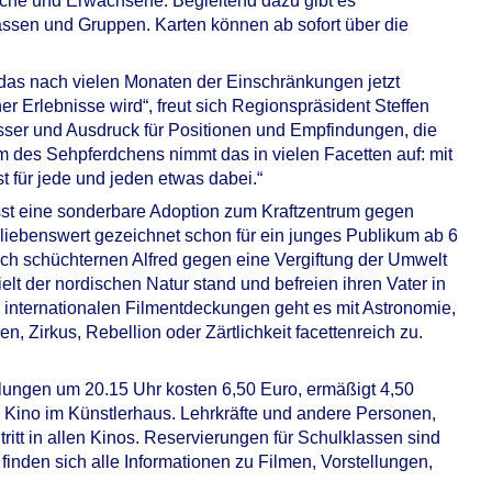
liche und Erwachsene. Begleitend dazu gibt es
sen und Gruppen. Karten können ab sofort über die
 das nach vielen Monaten der Einschränkungen jetzt
r Erlebnisse wird“, freut sich Regionspräsident Steffen
esser und Ausdruck für Positionen und Empfindungen, die
m des Sehpferdchens nimmt das in vielen Facetten auf: mit
st für jede und jeden etwas dabei.“
st eine sonderbare Adoption zum Kraftzentrum gegen
liebenswert gezeichnet schon für ein junges Publikum ab 6
och schüchternen Alfred gegen eine Vergiftung der Umwelt
elt der nordischen Natur stand und befreien ihren Vater in
n internationalen Filmentdeckungen geht es mit Astronomie,
 Zirkus, Rebellion oder Zärtlichkeit facettenreich zu.
tellungen um 20.15 Uhr kosten 6,50 Euro, ermäßigt 4,50
m Kino im Künstlerhaus. Lehrkräfte und andere Personen,
ritt in allen Kinos. Reservierungen für Schulklassen sind
r finden sich alle Informationen zu Filmen, Vorstellungen,