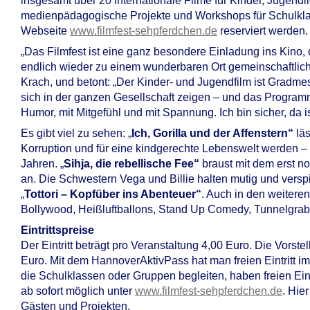
insgesamt über 20 internationale Filme für Kinder, Jugend
medienpädagogische Projekte und Workshops für Schulklas
Webseite
www.filmfest-sehpferdchen.de
reserviert werden.
„Das Filmfest ist eine ganz besondere Einladung ins Kino,
endlich wieder zu einem wunderbaren Ort gemeinschaftliche
Krach, und betont: „Der Kinder- und Jugendfilm ist Gradm
sich in der ganzen Gesellschaft zeigen – und das Program
Humor, mit Mitgefühl und mit Spannung. Ich bin sicher, da i
Es gibt viel zu sehen: „
Ich, Gorilla und der Affenstern“
läs
Korruption und für eine kindgerechte Lebenswelt werden – 
Jahren. „
Sihja, die rebellische Fee“
braust mit dem erst n
an. Die Schwestern Vega und Billie halten mutig und verspi
„
Tottori – Kopfüber ins Abenteuer“
. Auch in den weitere
Bollywood, Heißluftballons, Stand Up Comedy, Tunnelgraben,
Eintrittspreise
Der Eintritt beträgt pro Veranstaltung 4,00 Euro. Die Vors
Euro. Mit dem HannoverAktivPass hat man freien Eintritt i
die Schulklassen oder Gruppen begleiten, haben freien Eint
ab sofort möglich unter
www.filmfest-sehpferdchen.de
. Hie
Gästen und Projekten.