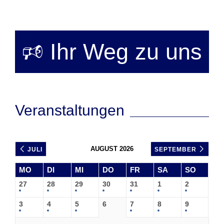
🕫 Ihr Weg zu uns
Veranstaltungen
AUGUST 2026
JULI
SEPTEMBER
MO
DI
MI
DO
FR
SA
SO
27
28
29
30
31
1
2
3
4
5
6
7
8
9