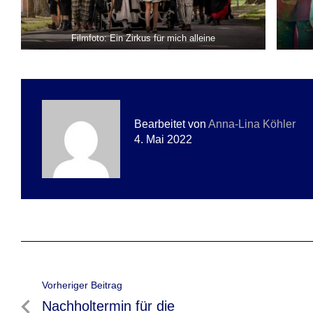
Filmfoto: Ein Zirkus für mich alleine
Bearbeitet von
Anna-Lina Köhler
4. Mai 2022
Beitragsnavigation
Vorheriger Beitrag
Vorheriger
Nachholtermin für die