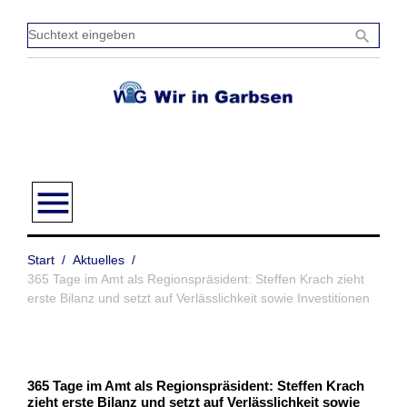
Zum
Inhalt
Sucht
search
springen
einge
menu
Start
/
Aktuelles
/
365 Tage im Amt als Regionspräsident: Steffen Krach zieht
erste Bilanz und setzt auf Verlässlichkeit sowie Investitionen
365 Tage im Amt als Regionspräsident: Steffen Krach
zieht erste Bilanz und setzt auf Verlässlichkeit sowie