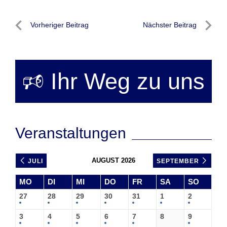
Beitragsnavigation
Vorheriger Beitrag
Nächster Beitrag
Vorheriger
Nächste
Beitrag
Beitrag
🕫 Ihr Weg zu uns
Veranstaltungen
AUGUST 2026
JULI
SEPTEMBER
MO
DI
MI
DO
FR
SA
SO
27
28
29
30
31
1
2
3
4
5
6
7
8
9