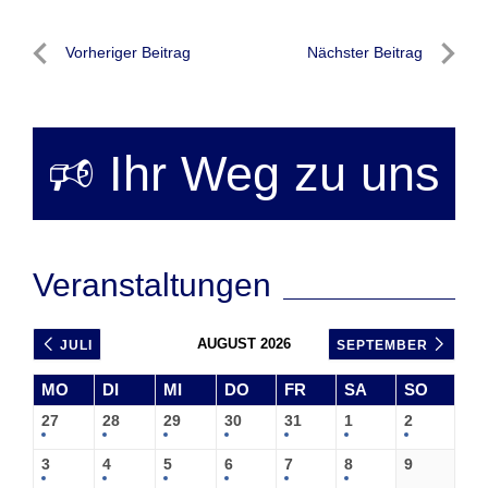
Beitragsnavigation
Vorheriger Beitrag
Nächster Beitrag
Vorheriger
Nächste
Beitrag
Beitrag
🕫 Ihr Weg zu uns
Veranstaltungen
AUGUST 2026
JULI
SEPTEMBER
MO
DI
MI
DO
FR
SA
SO
27
28
29
30
31
1
2
3
4
5
6
7
8
9