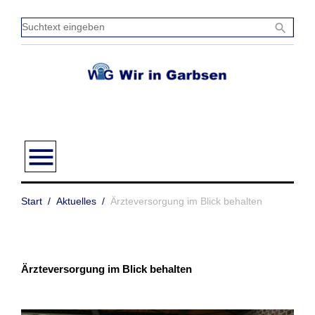
Zum
Inhalt
Sucht
search
springen
einge
menu
Start
/
Aktuelles
/
Ärzteversorgung im Blick behalten
Ärzteversorgung im Blick behalten