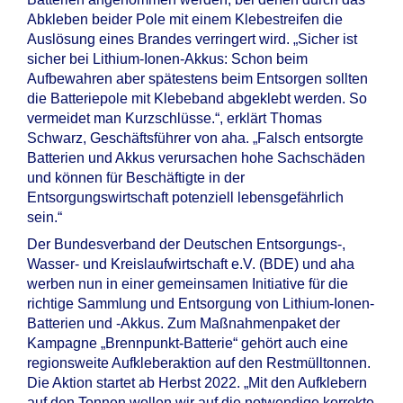
Abkleben beider Pole mit einem Klebestreifen die
Auslösung eines Brandes verringert wird. „Sicher ist
sicher bei Lithium-Ionen-Akkus: Schon beim
Aufbewahren aber spätestens beim Entsorgen sollten
die Batteriepole mit Klebeband abgeklebt werden. So
vermeidet man Kurzschlüsse.“, erklärt Thomas
Schwarz, Geschäftsführer von aha. „Falsch entsorgte
Batterien und Akkus verursachen hohe Sachschäden
und können für Beschäftigte in der
Entsorgungswirtschaft potenziell lebensgefährlich
sein.“
Der Bundesverband der Deutschen Entsorgungs-,
Wasser- und Kreislaufwirtschaft e.V. (BDE) und aha
werben nun in einer gemeinsamen Initiative für die
richtige Sammlung und Entsorgung von Lithium-Ionen-
Batterien und -Akkus. Zum Maßnahmenpaket der
Kampagne „Brennpunkt-Batterie“ gehört auch eine
regionsweite Aufkleberaktion auf den Restmülltonnen.
Die Aktion startet ab Herbst 2022. „Mit den Aufklebern
auf den Tonnen wollen wir auf die notwendige korrekte