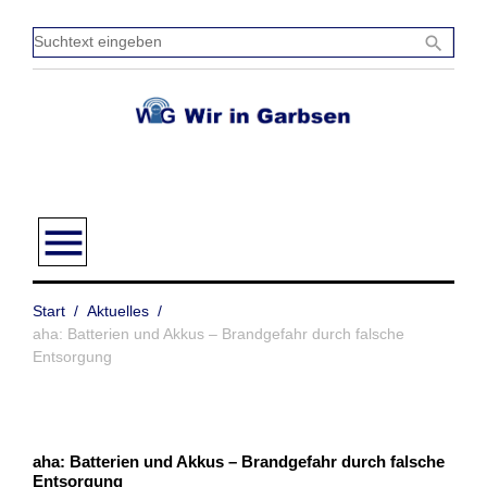
Zum
Inhalt
Sucht
search
springen
einge
menu
Start
/
Aktuelles
/
aha: Batterien und Akkus – Brandgefahr durch falsche
Entsorgung
aha: Batterien und Akkus – Brandgefahr durch falsche
Entsorgung