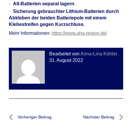
Alt-Batterien separat lagern.
Sicherung gebrauchter Lithium-Batterien durch
Abkleben der beiden Batteriepole mit einem
Klebestreifen gegen Kurzschluss.
Mehr Informationen:
https://www.aha-region.de/
Bearbeitet von
Anna-Lina Köhler
31. August 2022
Beitragsnavigation
Vorheriger Beitrag
Nächster Beitrag
Vorheriger
Nächste
Beitrag
Beitrag