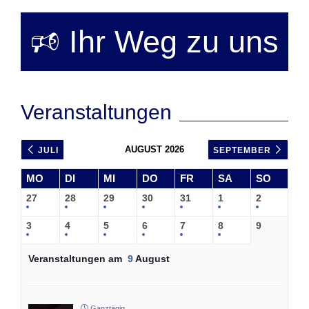
🕫 Ihr Weg zu uns
Veranstaltungen
AUGUST 2026
JULI
SEPTEMBER
MO
DI
MI
DO
FR
SA
SO
27
28
29
30
31
1
2
3
4
5
6
7
8
9
Veranstaltungen am
9
August
Ganztägig