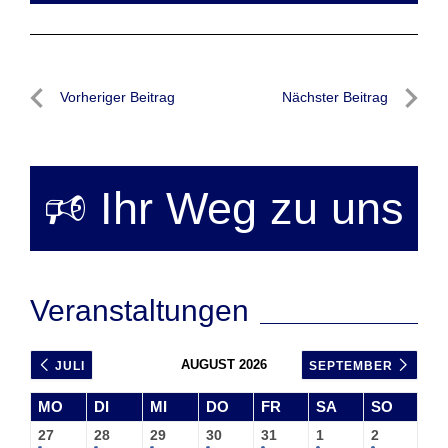
Beitragsnavigation
Vorheriger Beitrag
Nächster Beitrag
Vorheriger
Nächste
Beitrag
Beitrag
🕫 Ihr Weg zu uns
Veranstaltungen
AUGUST 2026
JULI
SEPTEMBER
MO
DI
MI
DO
FR
SA
SO
27
28
29
30
31
1
2