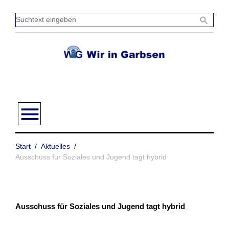
Zum
Inhalt
Sucht
search
springen
einge
menu
Start
/
Aktuelles
/
Ausschuss für Soziales und Jugend tagt hybrid
Ausschuss für Soziales und Jugend tagt hybrid