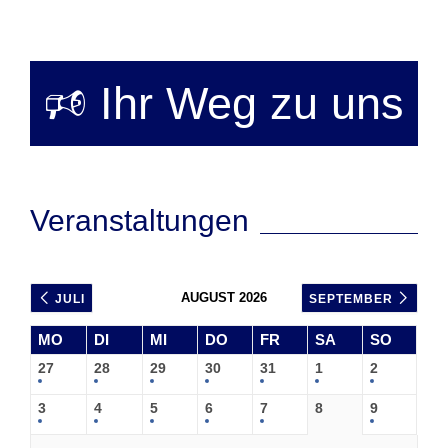
🕫 Ihr Weg zu uns
Veranstaltungen
AUGUST 2026
JULI
SEPTEMBER
MO
DI
MI
DO
FR
SA
SO
27
28
29
30
31
1
2
3
4
5
6
7
8
9