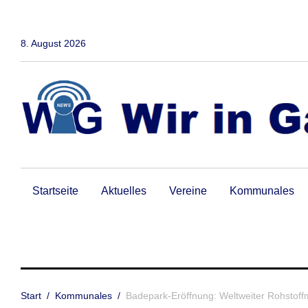
Zum
Inhalt
springen
8. August 2026
Startseite
Aktuelles
Vereine
Kommunales
Start
/
Kommunales
/
Badepark-Eröffnung: Weltweiter Rohstoff