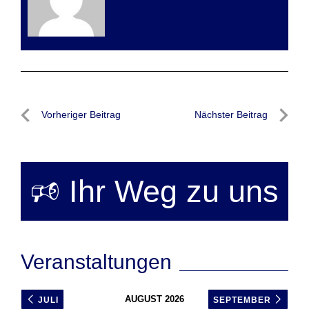
Beitragsnavigation
Vorheriger Beitrag
Nächster Beitrag
Vorheriger
Nächste
Beitrag
Beitrag
🕫 Ihr Weg zu uns
Veranstaltungen
AUGUST 2026
JULI
SEPTEMBER