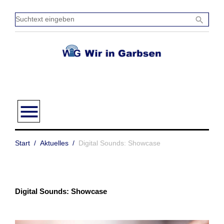
Zum
Inhalt
Sucht
search
springen
einge
menu
Start
/
Aktuelles
/
Digital Sounds: Showcase
Digital Sounds: Showcase