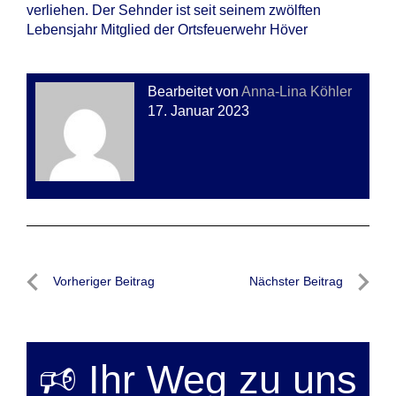
verliehen. Der Sehnder ist seit seinem zwölften
Lebensjahr Mitglied der Ortsfeuerwehr Höver
Bearbeitet von
Anna-Lina Köhler
17. Januar 2023
Beitragsnavigation
Vorheriger Beitrag
Nächster Beitrag
Vorheriger
Nächste
Beitrag
Beitrag
🕫 Ihr Weg zu uns