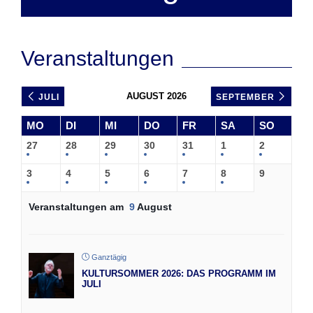
Veranstaltungen
AUGUST 2026
JULI
SEPTEMBER
MO
DI
MI
DO
FR
SA
SO
27
28
29
30
31
1
2
3
4
5
6
7
8
9
Veranstaltungen am
9
August
Ganztägig
KULTURSOMMER 2026: DAS PROGRAMM IM
JULI