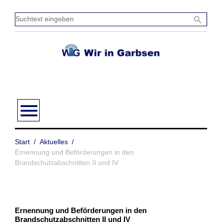
Zum
Inhalt
Sucht
search
springen
einge
menu
Start
/
Aktuelles
/
Ernennung und Beförderungen in den
Brandschutzabschnitten II und IV
Ernennung und Beförderungen in den
Brandschutzabschnitten II und IV