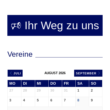
🕫 Ihr Weg zu uns
Vereine
AUGUST 2026
JULI
SEPTEMBER
MO
DI
MI
DO
FR
SA
SO
27
28
29
30
31
1
2
3
4
5
6
7
8
9