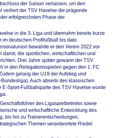
Abschluss der Saison verlassen, um den
el verliert der TSV Havelse die prägende
der erfolgreichsten Phase der
else in die 3. Liga und übernahm bereits kurze
r im deutschen Profifußball bis dato
 Personalunion bewahrte er den Verein 2022 vor
 damit, die sportlichen, wirtschaftlichen und
urichten. Drei Jahre später gewann der TSV
ich in den Relegationsspielen gegen den 1. FC
. Zudem gelang der U19 der Aufstieg und
-Bundesliga). Auch abseits des klassischen
te E-Sport-Fußballsparte des TSV Havelse wurde
iga.
r Geschäftsführer des Ligaspielbetriebs sowie
atorische und wirtschaftliche Entwicklung des
 bis hin zu Trainerentscheidungen,
 strategischen Themen verantwortete Riedel