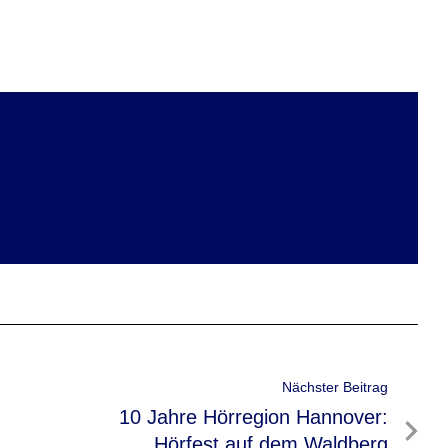
Nächster Beitrag
Nächster
10 Jahre Hörregion Hannover:
Beitrag
Hörfest auf dem Waldberg