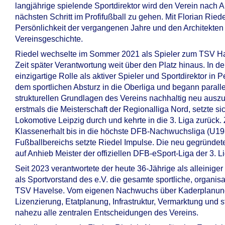
langjährige spielende Sportdirektor wird den Verein nach 
nächsten Schritt im Profifußball zu gehen. Mit Florian Ried
Persönlichkeit der vergangenen Jahre und den Architekten 
Vereinsgeschichte.
Riedel wechselte im Sommer 2021 als Spieler zum TSV Hav
Zeit später Verantwortung weit über den Platz hinaus. In de
einzigartige Rolle als aktiver Spieler und Sportdirektor in
dem sportlichen Absturz in die Oberliga und begann parallel
strukturellen Grundlagen des Vereins nachhaltig neu ausz
erstmals die Meisterschaft der Regionalliga Nord, setzte s
Lokomotive Leipzig durch und kehrte in die 3. Liga zurück
Klassenerhalt bis in die höchste DFB-Nachwuchsliga (U19
Fußballbereichs setzte Riedel Impulse. Die neu gegründe
auf Anhieb Meister der offiziellen DFB-eSport-Liga der 3. L
Seit 2023 verantwortete der heute 36-Jährige als alleinige
als Sportvorstand des e.V. die gesamte sportliche, organis
TSV Havelse. Vom eigenen Nachwuchs über Kaderplanung,
Lizenzierung, Etatplanung, Infrastruktur, Vermarktung und
nahezu alle zentralen Entscheidungen des Vereins.