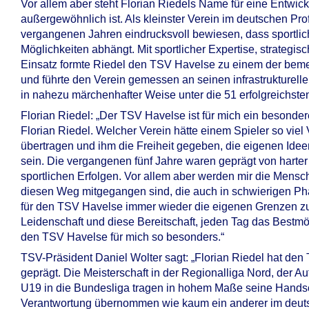
Vor allem aber steht Florian Riedels Name für eine Entwic
außergewöhnlich ist. Als kleinster Verein im deutschen Pro
vergangenen Jahren eindrucksvoll bewiesen, dass sportlich
Möglichkeiten abhängt. Mit sportlicher Expertise, strate
Einsatz formte Riedel den TSV Havelse zu einem der bem
und führte den Verein gemessen an seinen infrastrukturel
in nahezu märchenhafter Weise unter die 51 erfolgreichst
Florian Riedel: „Der TSV Havelse ist für mich ein besonder
Florian Riedel. Welcher Verein hätte einem Spieler so viel
übertragen und ihm die Freiheit gegeben, die eigenen Id
sein. Die vergangenen fünf Jahre waren geprägt von harte
sportlichen Erfolgen. Vor allem aber werden mir die Mensch
diesen Weg mitgegangen sind, die auch in schwierigen Ph
für den TSV Havelse immer wieder die eigenen Grenzen zu
Leidenschaft und diese Bereitschaft, jeden Tag das Bestm
den TSV Havelse für mich so besonders.“
TSV-Präsident Daniel Wolter sagt: „Florian Riedel hat d
geprägt. Die Meisterschaft in der Regionalliga Nord, der Auf
U19 in die Bundesliga tragen in hohem Maße seine Handsc
Verantwortung übernommen wie kaum ein anderer im deutsc