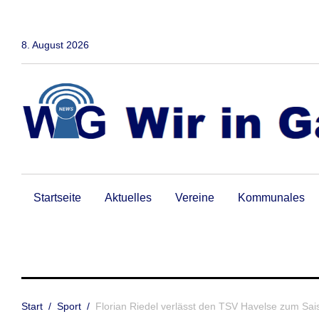
Zum
Inhalt
springen
8. August 2026
Startseite
Aktuelles
Vereine
Kommunales
Start
/
Sport
/
Florian Riedel verlässt den TSV Havelse zum Sa