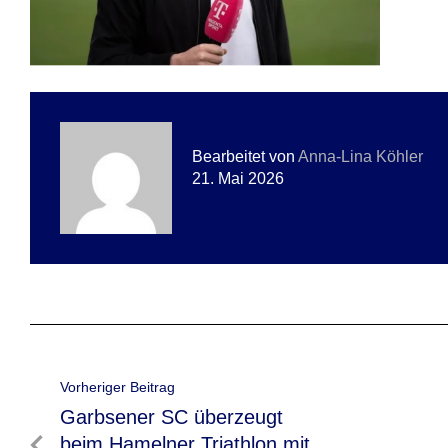
Bearbeitet von
Anna-Lina Köhler
21. Mai 2026
Beitragsnavigation
Vorheriger Beitrag
Vorheriger
Garbsener SC überzeugt
Beitrag
beim Hamelner Triathlon mit