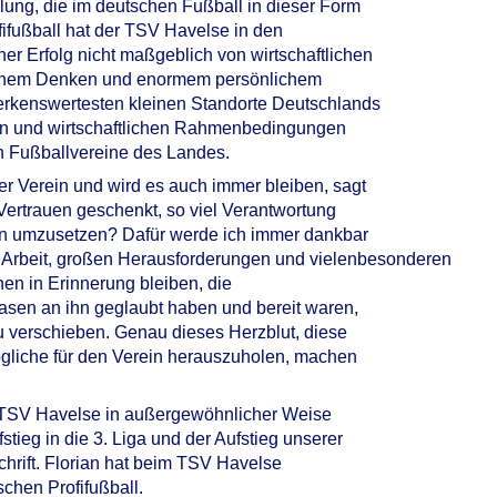
klung, die im deutschen Fußball in dieser Form
fifußball hat der TSV Havelse in den
er Erfolg nicht maßgeblich von wirtschaftlichen
gischem Denken und enormem persönlichem
erkenswertesten kleinen Standorte Deutschlands
len und wirtschaftlichen Rahmenbedingungen
en Fußballvereine des Landes.
er Verein und wird es auch immer bleiben, sagt
 Vertrauen geschenkt, so viel Verantwortung
een umzusetzen? Dafür werde ich immer dankbar
r Arbeit, großen Herausforderungen und vielenbesonderen
en in Erinnerung bleiben, die
asen an ihn geglaubt haben und bereit waren,
 verschieben. Genau dieses Herzblut, diese
ögliche für den Verein herauszuholen, machen
en TSV Havelse in außergewöhnlicher Weise
stieg in die 3. Liga und der Aufstieg unserer
hrift. Florian hat beim TSV Havelse
hen Profifußball.