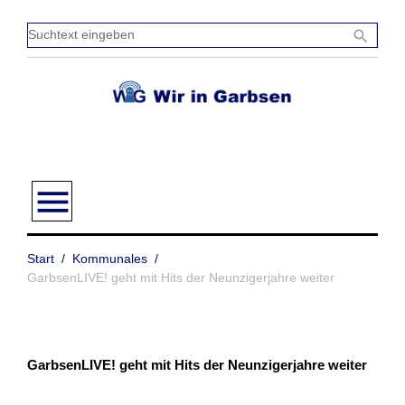
Zum
Inhalt
Sucht
search
springen
einge
menu
Start
/
Kommunales
/
GarbsenLIVE! geht mit Hits der Neunzigerjahre weiter
GarbsenLIVE! geht mit Hits der Neunzigerjahre weiter