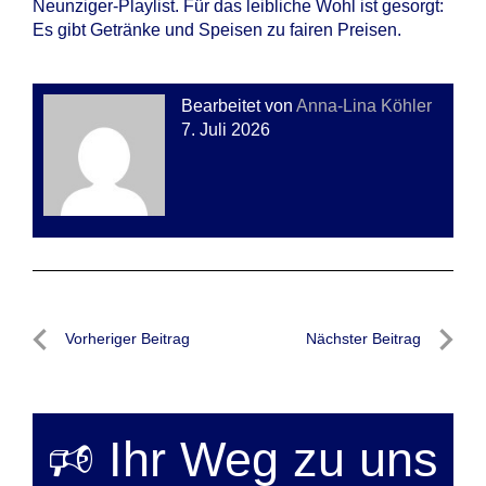
Neunziger-Playlist. Für das leibliche Wohl ist gesorgt:
Es gibt Getränke und Speisen zu fairen Preisen.
Bearbeitet von
Anna-Lina Köhler
7. Juli 2026
Beitragsnavigation
Vorheriger Beitrag
Nächster Beitrag
Vorheriger
Nächste
Beitrag
Beitrag
🕫 Ihr Weg zu uns