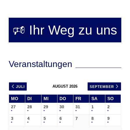
🕫 Ihr Weg zu uns
Veranstaltungen
AUGUST 2026
JULI
SEPTEMBER
MO
DI
MI
DO
FR
SA
SO
27
28
29
30
31
1
2
3
4
5
6
7
8
9