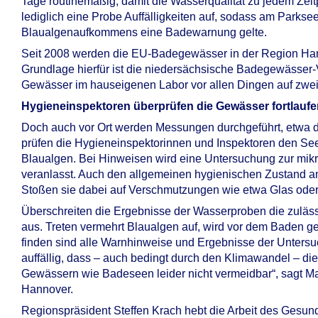
Tage routinemäßig, damit die Wasserqualität zu jedem Zeitpu
lediglich eine Probe Auffälligkeiten auf, sodass am Parks
Blaualgenaufkommens eine Badewarnung gelte.
Seit 2008 werden die EU-Badegewässer in der Region Hann
Grundlage hierfür ist die niedersächsische Badegewässer
Gewässer im hauseigenen Labor vor allen Dingen auf zwei 
Hygieneinspektoren überprüfen die Gewässer fortlauf
Doch auch vor Ort werden Messungen durchgeführt, etwa 
prüfen die Hygieneinspektorinnen und Inspektoren den S
Blaualgen. Bei Hinweisen wird eine Untersuchung zur mik
veranlasst. Auch den allgemeinen hygienischen Zustand an
Stoßen sie dabei auf Verschmutzungen wie etwa Glas oder
Überschreiten die Ergebnisse der Wasserproben die zuläss
aus. Treten vermehrt Blaualgen auf, wird vor dem Baden ge
finden sind alle Warnhinweise und Ergebnisse der Unters
auffällig, dass – auch bedingt durch den Klimawandel – 
Gewässern wie Badeseen leider nicht vermeidbar“, sagt Ma
Hannover.
Regionspräsident Steffen Krach hebt die Arbeit des Gesund