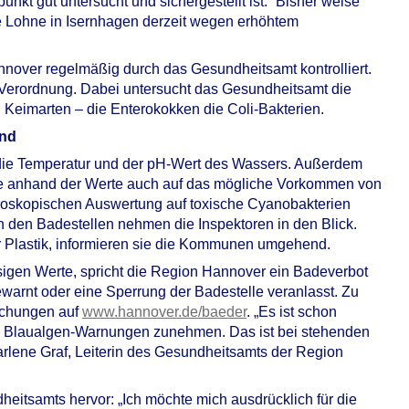
nkt gut untersucht und sichergestellt ist.“ Bisher weise
ee Lohne in Isernhagen derzeit wegen erhöhtem
over regelmäßig durch das Gesundheitsamt kontrolliert.
-Verordnung. Dabei untersucht das Gesundheitsamt die
Keimarten – die Enterokokken die Coli-Bakterien.
end
die Temperatur und der pH-Wert des Wassers. Außerdem
ee anhand der Werte auch auf das mögliche Vorkommen von
roskopischen Auswertung auf toxische Cyanobakterien
 den Badestellen nehmen die Inspektoren in den Blick.
 Plastik, informieren sie die Kommunen umgehend.
igen Werte, spricht die Region Hannover ein Badeverbot
warnt oder eine Sperrung der Badestelle veranlasst. Zu
uchungen auf
www.hannover.de/baeder
. „Es ist schon
die Blaualgen-Warnungen zunehmen. Das ist bei stehenden
rlene Graf, Leiterin des Gesundheitsamts der Region
heitsamts hervor: „Ich möchte mich ausdrücklich für die