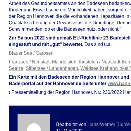
Arbeit des Gesundheitsamtes an den Badeseen bedanken. Ma
Kinder und Erwachsene die Möglichkeit haben, sorgenfre
der Region Hannover, die die vorhandenen Kapazitäten i
Qualitätssicherung der Gewässer ist die Grundlage. Dennoc
Schwimmenden, ob er die Badeseen nutzt oder nicht.“
Zur Saison 2022 sind gemäß EU-Richtlinie 23 Badestel
eingestuft und mit „gut“ bewertet.
Das sind u.a.
Blauer See / Garbsen
Franzsee / Neustadt-Mandelsloh
,
Kiesteich / Neustadt-Bo
Seelze
,
Silbersee / Langenhagen
,
Waldsee Krähenwinkel 
Ein Karte mit den Badeseen der Region Hannover und 
Bäderportal auf der Hannover.de Seite unter
www.hanno
( Pressemitteilung der Region Hannover, Nr.: 230/2022 Han
Bearbeitet von
Hans-Werner Blume
11. Mai 2022