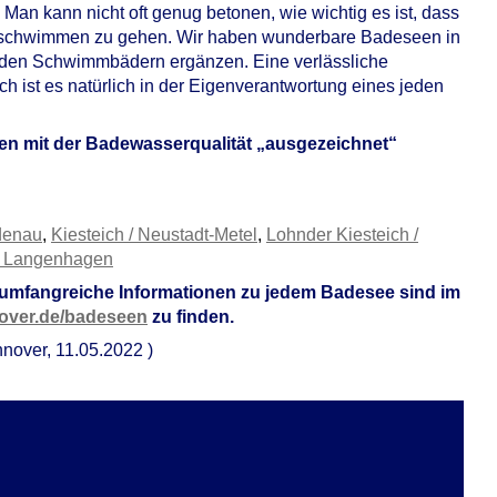
n kann nicht oft genug betonen, wie wichtig es ist, dass
i schwimmen zu gehen. Wir haben wunderbare Badeseen in
n den Schwimmbädern ergänzen. Eine verlässliche
h ist es natürlich in der Eigenverantwortung eines jeden
len mit der Badewasserqualität „ausgezeichnet“
rdenau
,
Kiesteich / Neustadt-Metel
,
Lohnder Kiesteich /
/ Langenhagen
umfangreiche Informationen zu jedem Badesee sind im
ver.de/badeseen
zu finden.
nover, 11.05.2022 )