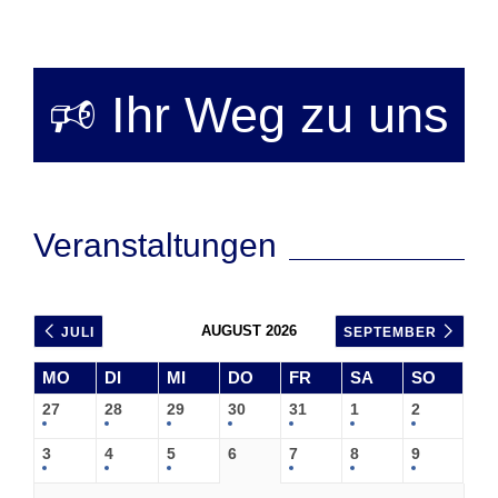
🕫 Ihr Weg zu uns
Veranstaltungen
AUGUST 2026
JULI
SEPTEMBER
MO
DI
MI
DO
FR
SA
SO
27
28
29
30
31
1
2
3
4
5
6
7
8
9