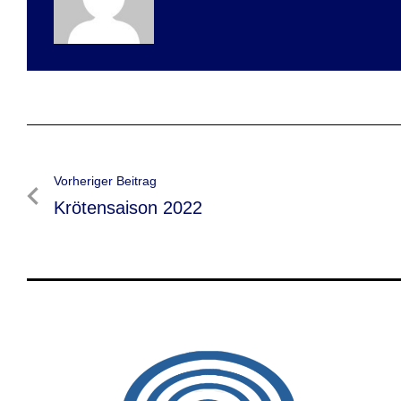
Beitragsnavigation
Vorheriger Beitrag
Vorheriger
Krötensaison 2022
Beitrag