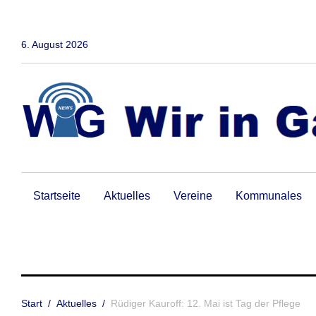
Zum
Inhalt
springen
6. August 2026
Startseite
Aktuelles
Vereine
Kommunales
Start
/
Aktuelles
/
Rüdiger Kauroff: 12. Mai ist Tag der Pflege