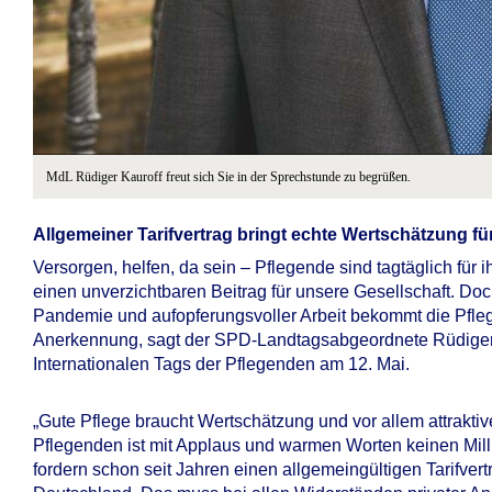
MdL Rüdiger Kauroff freut sich Sie in der Sprechstunde zu begrüßen.
Allgemeiner Tarifvertrag bringt echte Wertschätzung für
Versorgen, helfen, da sein – Pflegende sind tagtäglich für
einen unverzichtbaren Beitrag für unsere Gesellschaft. Do
Pandemie und aufopferungsvoller Arbeit bekommt die Pfle
Anerkennung, sagt der SPD-Landtagsabgeordnete Rüdiger 
Internationalen Tags der Pflegenden am 12. Mai.
„Gute Pflege braucht Wertschätzung und vor allem attrakt
Pflegenden ist mit Applaus und warmen Worten keinen Milli
fordern schon seit Jahren einen allgemeingültigen Tarifvertr