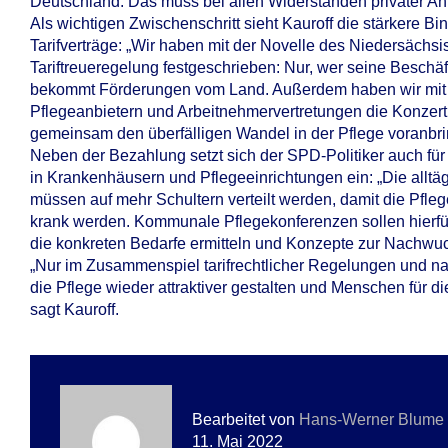
Deutschland. Das muss bei allen Widerständen privater Anbi
Als wichtigen Zwischenschritt sieht Kauroff die stärkere 
Tarifverträge: „Wir haben mit der Novelle des Niedersächs
Tariftreueregelung festgeschrieben: Nur, wer seine Beschäft
bekommt Förderungen vom Land. Außerdem haben wir mit 
Pflegeanbietern und Arbeitnehmervertretungen die Konzertiert
gemeinsam den überfälligen Wandel in der Pflege voranbrin
Neben der Bezahlung setzt sich der SPD-Politiker auch f
in Krankenhäusern und Pflegeeinrichtungen ein: „Die alltä
müssen auf mehr Schultern verteilt werden, damit die Pfle
krank werden. Kommunale Pflegekonferenzen sollen hierfür
die konkreten Bedarfe ermitteln und Konzepte zur Nachwu
„Nur im Zusammenspiel tarifrechtlicher Regelungen und na
die Pflege wieder attraktiver gestalten und Menschen für d
sagt Kauroff.
Bearbeitet von
Hans-Werner Blume
11. Mai 2022