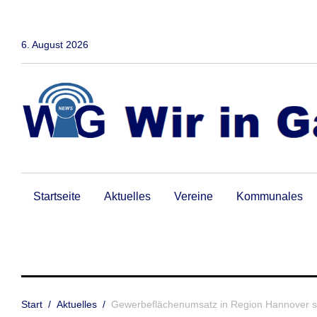
Zum
Inhalt
springen
6. August 2026
Startseite
Aktuelles
Vereine
Kommunales
Start
/
Aktuelles
/
Gewerbeflächenumsatz in Region Hannover sin