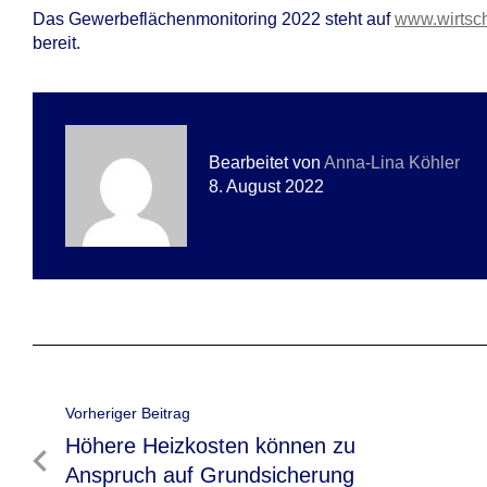
Das Gewerbeflächenmonitoring 2022 steht auf
www.wirtsch
bereit.
Bearbeitet von
Anna-Lina Köhler
8. August 2022
Beitragsnavigation
Vorheriger Beitrag
Vorheriger
Höhere Heizkosten können zu
Beitrag
Anspruch auf Grundsicherung