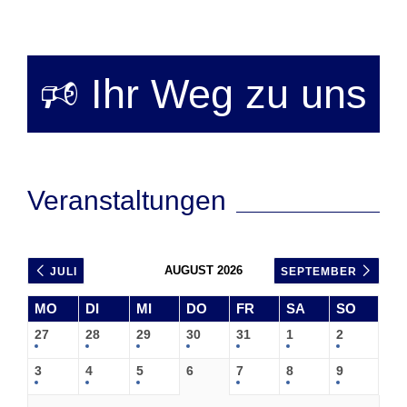
🕫 Ihr Weg zu uns
Veranstaltungen
AUGUST 2026
JULI
SEPTEMBER
MO
DI
MI
DO
FR
SA
SO
27
28
29
30
31
1
2
3
4
5
6
7
8
9