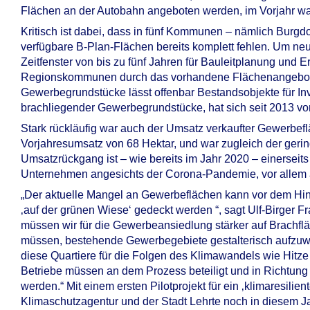
Flächen an der Autobahn angeboten werden, im Vorjahr wa
Kritisch ist dabei, dass in fünf Kommunen – nämlich Burg
verfügbare B-Plan-Flächen bereits komplett fehlen. Um ne
Zeitfenster von bis zu fünf Jahren für Bauleitplanung und E
Regionskommunen durch das vorhandene Flächenangebot j
Gewerbegrundstücke lässt offenbar Bestandsobjekte für In
brachliegender Gewerbegrundstücke, hat sich seit 2013 von
Stark rückläufig war auch der Umsatz verkaufter Gewerbeflä
Vorjahresumsatz von 68 Hektar, und war zugleich der gerin
Umsatzrückgang ist – wie bereits im Jahr 2020 – einerseits
Unternehmen angesichts der Corona-Pandemie, vor allem 
„Der aktuelle Mangel an Gewerbeflächen kann vor dem Hint
‚auf der grünen Wiese‘ gedeckt werden “, sagt Ulf-Birger F
müssen wir für die Gewerbeansiedlung stärker auf Brachfl
müssen, bestehende Gewerbegebiete gestalterisch aufzu
diese Quartiere für die Folgen des Klimawandels wie Hitze
Betriebe müssen an dem Prozess beteiligt und in Richtung n
werden.“ Mit einem ersten Pilotprojekt für ein ‚klimaresili
Klimaschutzagentur und der Stadt Lehrte noch in diesem Ja