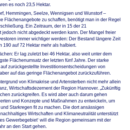
ren es noch 23,5 Hektar.
dorf, Hemmingen, Seelze, Wennigsen und Wunstorf –
ue Flächenangebote zu schaffen, benötigt man in der Regel
rschließung. Ein Zeitraum, der in 15 der 21
edoch nicht abgedeckt werden kann. Der Mangel freier
vestoren immer wichtiger werden: Der Bestand längere Zeit
 190 auf 72 Hektar mehr als halbiert.
chen: Er lag zuletzt bei 46 Hektar, also weit unter dem
gste Flächenumsatz der letzten fünf Jahre. Der starke
 auf zurückgestellte Investitionsentscheidungen von
aber auf das geringe Flächenangebot zurückzuführen.
ergrund von Klimakrise und Artensterben nicht mehr allein
ranz, Wirtschaftsdezernent der Region Hannover. „Zukünftig
ächen zurückgreifen. Es wird aber auch darum gehen
werten und Konzepte und Maßnahmen zu entwickeln, um
 und Starkregen fit zu machen. Die dort ansässigen
achhaltiges Wirtschaften und Klimaneutralität unterstützt
entes Gewerbegebiet‘ will die Region gemeinsam mit der
hr an den Start gehen.