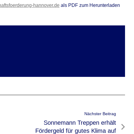
aftsfoerderung-hannover.de
als PDF zum Herunterladen
Nächster Beitrag
Nächster
Sonnemann Treppen erhält
Beitrag
Fördergeld für gutes Klima auf