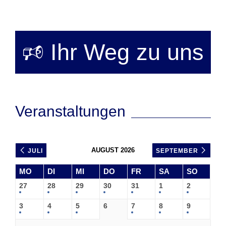
🕫 Ihr Weg zu uns
Veranstaltungen
AUGUST 2026
JULI
SEPTEMBER
MO
DI
MI
DO
FR
SA
SO
27
28
29
30
31
1
2
3
4
5
6
7
8
9