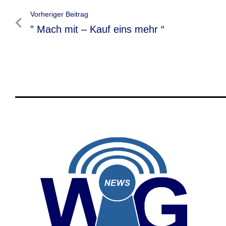
Beitragsnavigation
Vorheriger Beitrag
Vorheriger
” Mach mit – Kauf eins mehr “
Beitrag