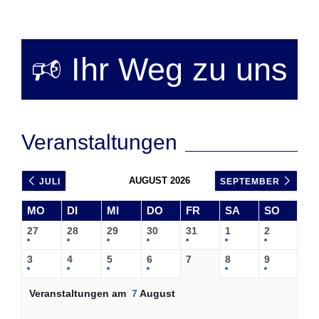
Vorheriger
Nächste
Beitrag
Beitrag
🕫 Ihr Weg zu uns
Veranstaltungen
AUGUST 2026
JULI
SEPTEMBER
MO
DI
MI
DO
FR
SA
SO
27
28
29
30
31
1
2
3
4
5
6
7
8
9
Veranstaltungen am
7
August