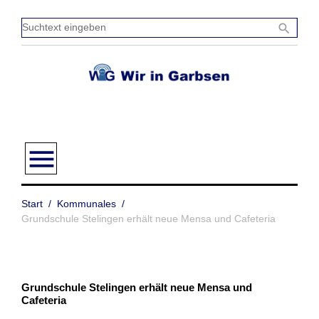
Zum
Inhalt
Sucht
search
springen
einge
menu
Start
/
Kommunales
/
Grundschule Stelingen erhält neue Mensa und Cafeteria
Grundschule Stelingen erhält neue Mensa und
Cafeteria