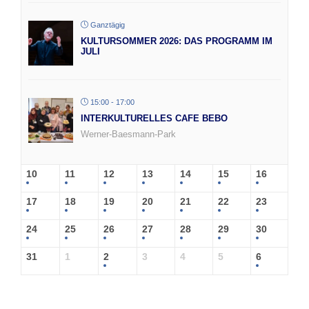
Ganztägig
KULTURSOMMER 2026: DAS PROGRAMM IM
JULI
15:00 - 17:00
INTERKULTURELLES CAFE BEBO
Werner-Baesmann-Park
10
11
12
13
14
15
16
17
18
19
20
21
22
23
24
25
26
27
28
29
30
31
1
2
3
4
5
6